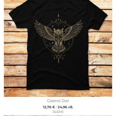
Cosmic Owl
12,76 €
/
24,96 лв.
15,33 €