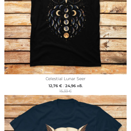
Celestial Lunar Seer
12,76 €
/
24,96 лв.
15,33 €