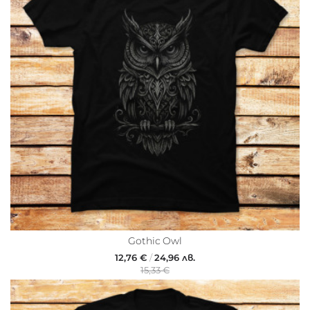
Gothic Owl
12,76 €
/
24,96 лв.
15,33 €