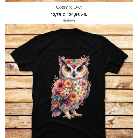
Cosmic Owl
12,76 €
/
24,96 лв.
15,33 €