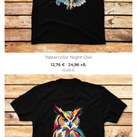
Watercolor Night Owl
12,76 €
/
24,96 лв.
15,33 €