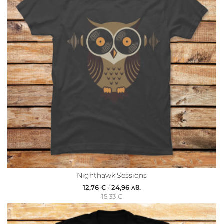
Nighthawk Sessions
12,76 €
/
24,96 лв.
15,33 €