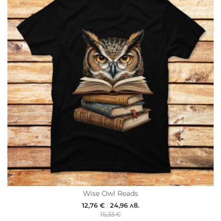
Wise Owl Reads
12,76 €
/
24,96 лв.
15,33 €