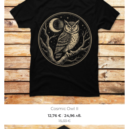
Cosmic Owl II
12,76 €
/
24,96 лв.
15,33 €