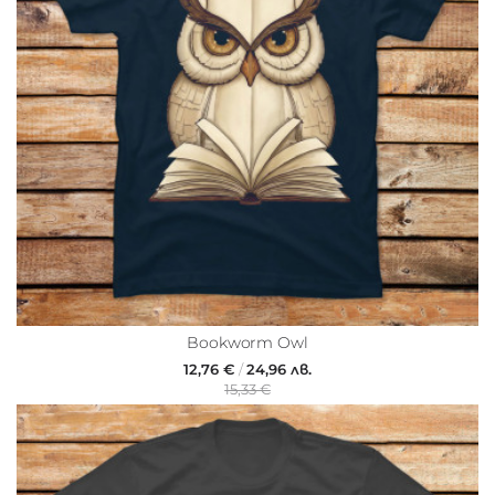
Bookworm Owl
12,76 €
/
24,96 лв.
15,33 €