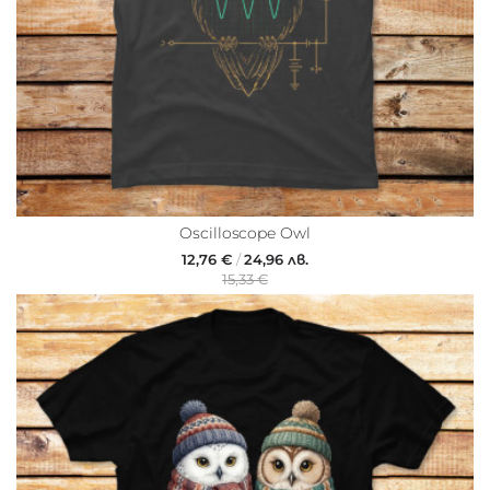
Oscilloscope Owl
12,76 €
/
24,96 лв.
15,33 €