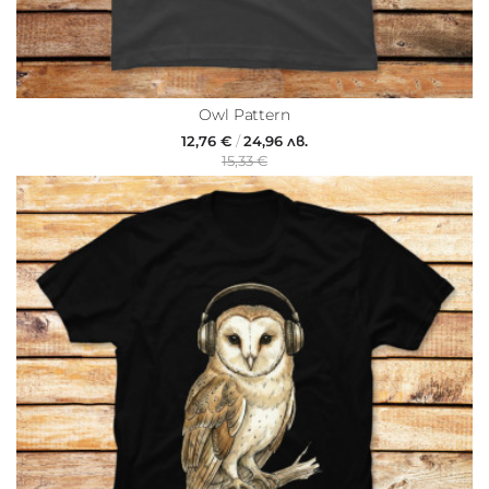
Owl Pattern
12,76 €
/
24,96 лв.
15,33 €