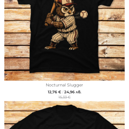
Nocturnal Slugger
12,76 €
/
24,96 лв.
15,33 €