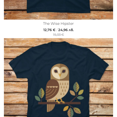
The Wise Hipster
12,76 €
/
24,96 лв.
15,33 €