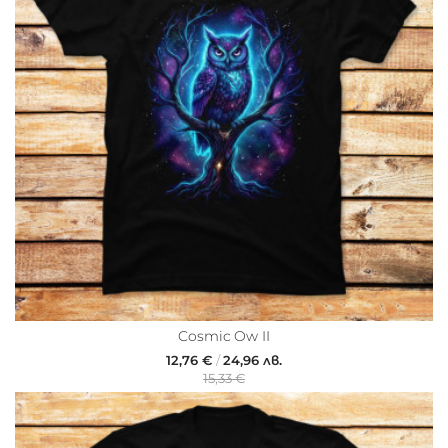
Cosmic Ow II
12,76 €
/
24,96 лв.
15,33 €