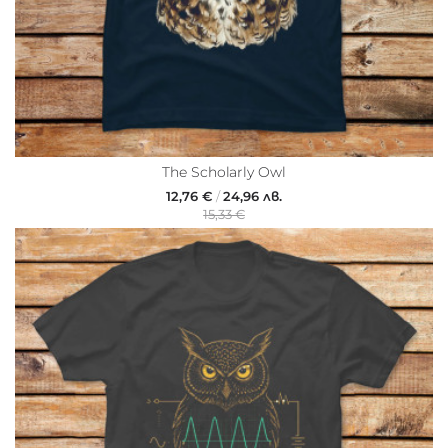
The Scholarly Owl
12,76 €
/
24,96 лв.
15,33 €