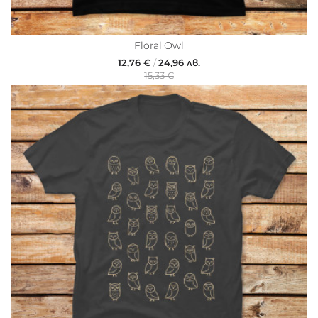
Floral Owl
12,76 €
/
24,96 лв.
15,33 €