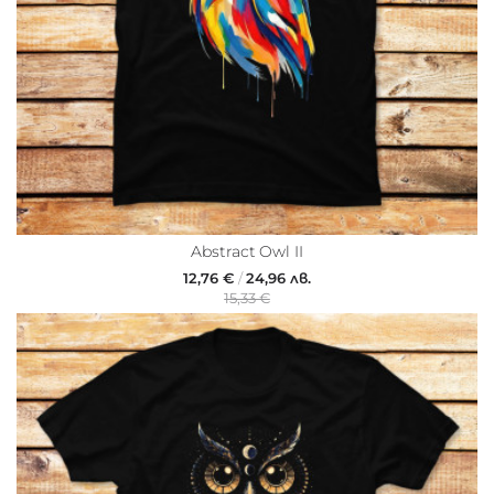
Abstract Owl II
12,76 €
/
24,96 лв.
15,33 €