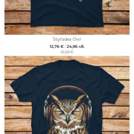
Styllades Owl
12,76 €
/
24,96 лв.
15,33 €