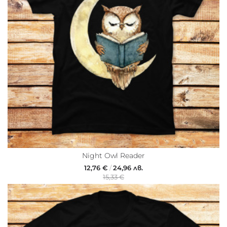
Night Owl Reader
12,76 €
/
24,96 лв.
15,33 €