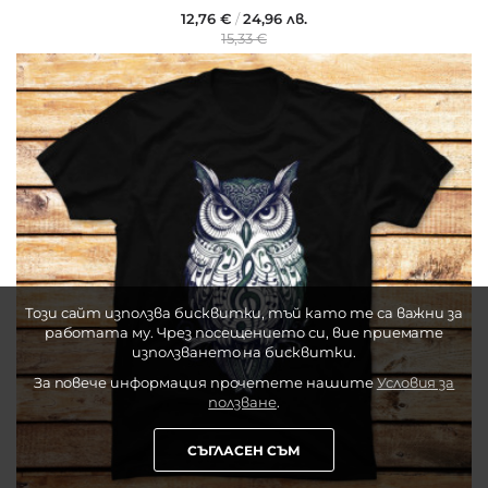
12,76 €
/
24,96 лв.
15,33 €
Този сайт използва бисквитки, тъй като те са важни за
работата му. Чрез посещението си, вие приемате
използването на бисквитки.
За повече информация прочетете нашите
Условия за
ползване
.
СЪГЛАСЕН СЪМ