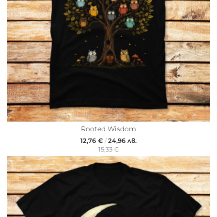
&
White
Животни
Retro
&
Nostalgia
Забавни
Pop
Култура
Кучета
Rooted Wisdom
Сови
12,76 €
/
24,96 лв.
15,33 €
Yoga
Храна
и
напитки
Суитшърти