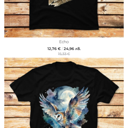
Echo
12,76 €
/
24,96 лв.
15,33 €