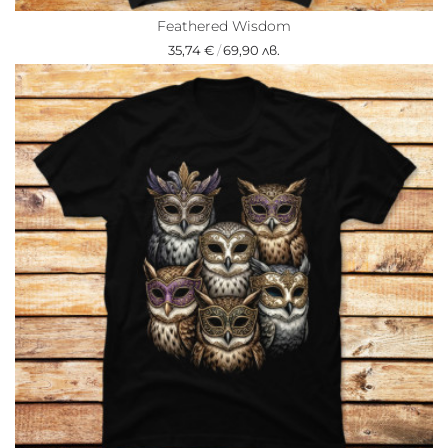
Feathered Wisdom
35,74 €
/
69,90 лв.