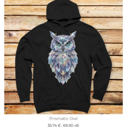
Prismatic Owl
35,74 €
/
69,90 лв.