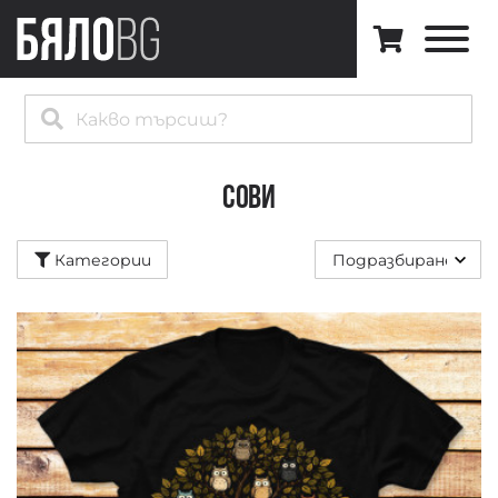
Категории
Всички
⚡️
Най-
нови
Сови
🔥
Best
Категории
Sellers
Музикални
Арт
Котки
Природа
Космос
Black