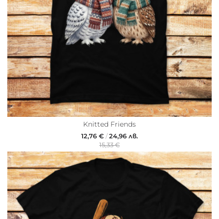
Knitted Friends
12,76 €
/
24,96 лв.
15,33 €