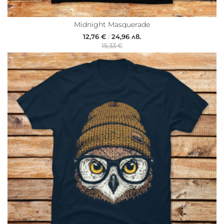
Midnight Masquerade
12,76 €
/
24,96 лв.
15,33 €