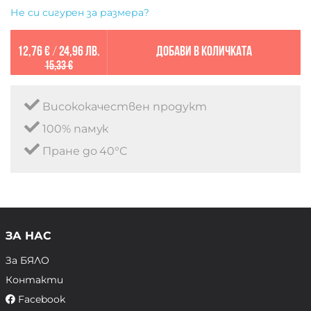
Не си сигурен за размера?
12,76 €
/
24,96 лв.
Добави в количката
15,33 €
Висококачествен продукт
100% памук
Пране до 40°C
ЗА НАС
За БЯЛО
Контакти
Facebook