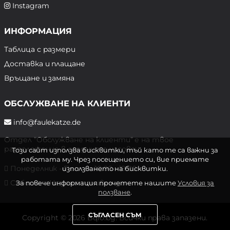
Instagram
ИНФОРМАЦИЯ
Таблица с размери
Доставка и плащане
Връщане и замяна
ОБСЛУЖВАНЕ НА КЛИЕНТИ
info@faulekatze.de
Отдел "Обслужване на клиенти" е на твое
разположение в следните часове:
Този сайт използва бисквитки, тъй като те са важни за
работата му. Чрез посещението си, вие приемате
Понеделник - Петък: 10:00 - 19:00 ч.
използването на бисквитки.
Събота и Неделя: почивен ден
За повече информация прочетете нашите
Условия за
ползване
.
СЪГЛАСЕН СЪМ
Copyright © 2026 Bqlo.bg. Всички права запазени.