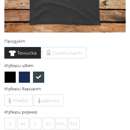
Продукт
Тениска
Суитшърт
Избери цвят
Избери вариант
Мъжка
Дамска
Избери размер
S
M
L
XL
XXL
3XL