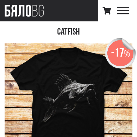
Catfish
-17
%