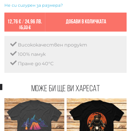
Не си сигурен за размера?
12,76 €
/
24,96 лв.
Добави в количката
15,33 €
Висококачествен продукт
100% памук
Пране до 40°C
Може би ще ви харесат