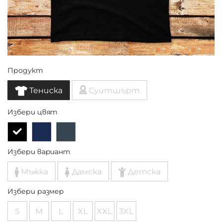
Продукт
Тениска
Суитшърт
Избери цвят
Избери вариант
Мъжка
Дамска
Детска
Избери размер
S
M
L
XL
XXL
3XL