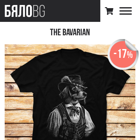
The Bavarian
-17
%