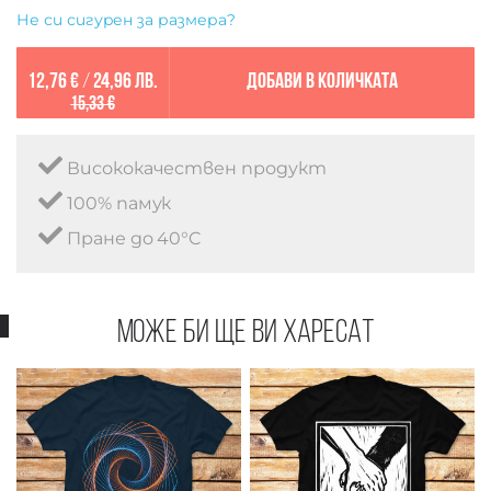
Не си сигурен за размера?
12,76 €
/
24,96 лв.
Добави в количката
15,33 €
Висококачествен продукт
100% памук
Пране до 40°C
Може би ще ви харесат