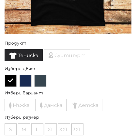
Продукт
Тениска
Суитшърт
Избери цвят
Избери вариант
Мъжка
Дамска
Детска
Избери размер
S
M
L
XL
XXL
3XL