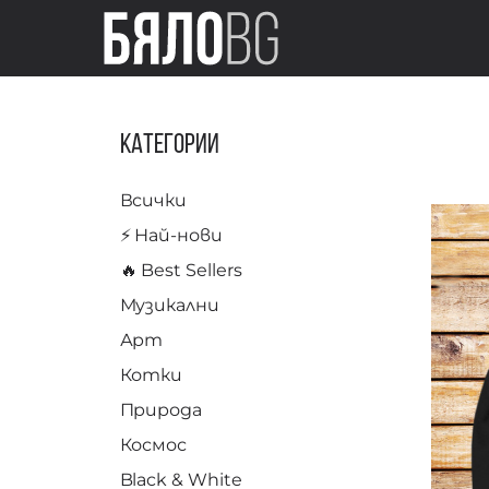
Категории
Всички
⚡️ Най-нови
🔥 Best Sellers
Музикални
Арт
Котки
Природа
Космос
Black & White