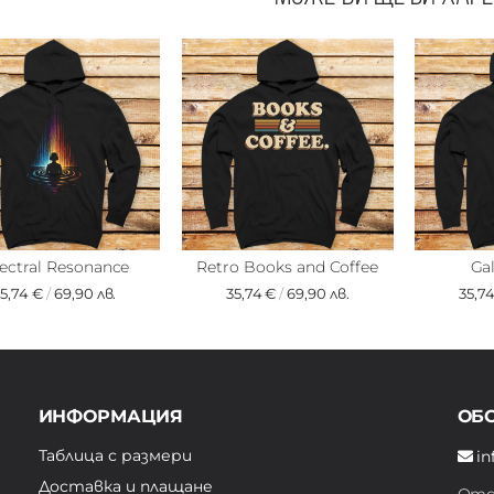
ectral Resonance
Retro Books and Coffee
Gal
35,74 €
/
69,90 лв.
35,74 €
/
69,90 лв.
35,7
ИНФОРМАЦИЯ
ОБ
Таблица с размери
in
Доставка и плащане