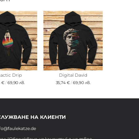
actic Drip
Digital David
4 €
/
69,90 лв.
35,74 €
/
69,90 лв.
СЛУЖВАНЕ НА КЛИЕНТИ
fo@faulekatze.de