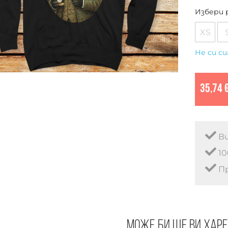
Избери 
XS
Не си си
35,74 
Ви
10
Пр
Може би ще ви хар