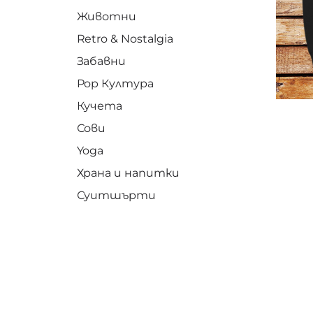
Животни
Retro & Nostalgia
Забавни
Pop Култура
Кучета
Сови
Yoga
Храна и напитки
Суитшърти