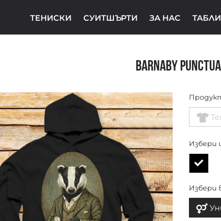
ТЕНИСКИ
СУИТШЪРТИ
ЗА НАС
ТАБЛИ
Barnaby Punctua
Продук
Те
Избери 
Избери 
Ун