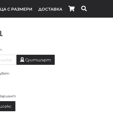
ЦА С РАЗМЕРИ
ДОСТАВКА
l
т
ниска
Суитшърт
цвят
вариант
исекс