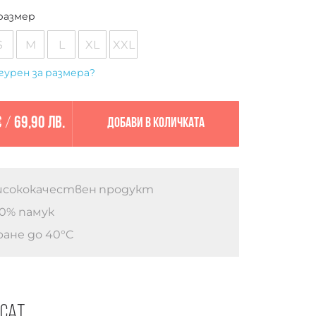
размер
S
M
L
XL
XXL
гурен за размера?
€
/
69,90 лв.
Добави в количката
сококачествен продукт
0% памук
ане до 40°C
есат