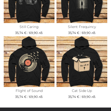
Still Caring
Silent Frequincy
35,74 €
/
69,90 лв.
35,74 €
/
69,90 лв.
Flight of Sound
Cat Side Up
35,74 €
/
69,90 лв.
35,74 €
/
69,90 лв.