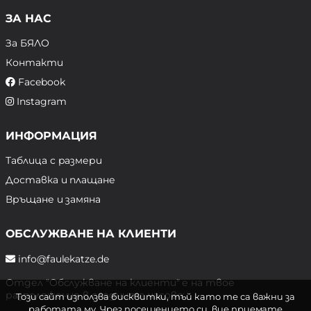
ЗА НАС
За БЯЛО
Контакти
Facebook
Instagram
ИНФОРМАЦИЯ
Таблица с размери
Доставка и плащане
Връщане и замяна
ОБСЛУЖВАНЕ НА КЛИЕНТИ
info@faulekatze.de
Отдел "Обслужване на клиенти" е на твое
разположение в следните часове:
Този сайт използва бисквитки, тъй като те са важни за
работата му. Чрез посещението си, вие приемате