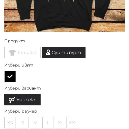
Продукт
Тениска
Суитшърт
Избери цвят
Избери вариант
Унисекс
Избери размер
XS
S
M
L
XL
XXL