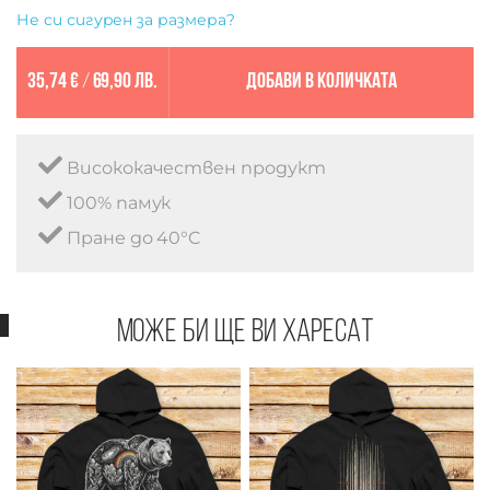
Не си сигурен за размера?
35,74 €
/
69,90 лв.
Добави в количката
Висококачествен продукт
100% памук
Пране до 40°C
Може би ще ви харесат