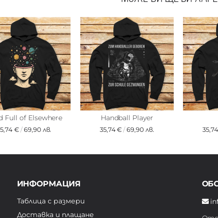
 Full of Elsewhere
Handball Player
35,74 €
/
69,90 лв.
35,74 €
/
69,90 лв.
35,7
ИНФОРМАЦИЯ
ОБ
Таблица с размери
in
Доставка и плащане