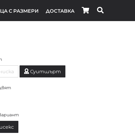
ЦА С РАЗМЕРИ
ДОСТАВКА
т
ниска
Суитшърт
цвят
вариант
исекс