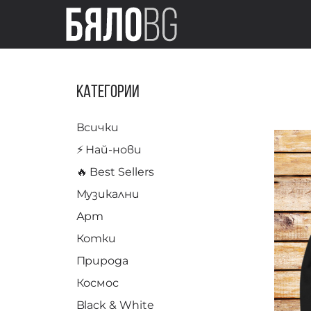
Категории
Всички
⚡️ Най-нови
🔥 Best Sellers
Музикални
Арт
Котки
Природа
Космос
Black & White