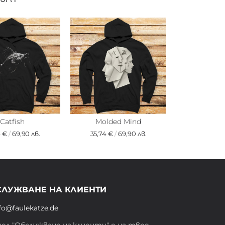
Catfish
Molded Mind
4 €
/
69,90 лв.
35,74 €
/
69,90 лв.
СЛУЖВАНЕ НА КЛИЕНТИ
fo@faulekatze.de