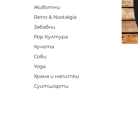
Животни
Retro & Nostalgia
Забавни
Pop Култура
Кучета
Сови
Yoga
Храна и напитки
Суитшърти