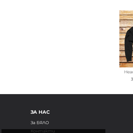
Head
ЗА НАС
За БЯЛО
Контакти