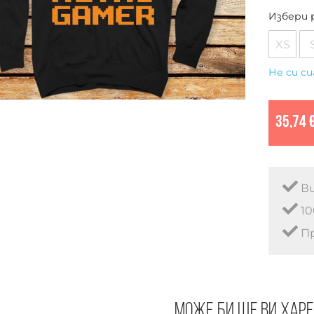
Избери 
XS
Не си си
35,74 
Ви
10
Пр
Може би ще ви хар