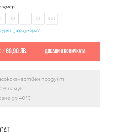
размер
S
M
L
XL
XXL
гурен за размера?
€
/
69,90 лв.
Добави в количката
сококачествен продукт
0% памук
ане до 40°C
есат