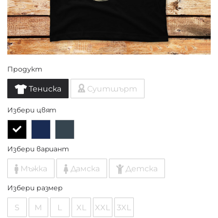
Продукт
Тениска
Суитшърт
Избери цвят
Избери вариант
Мъжка
Дамска
Детска
Избери размер
S
M
L
XL
XXL
3XL