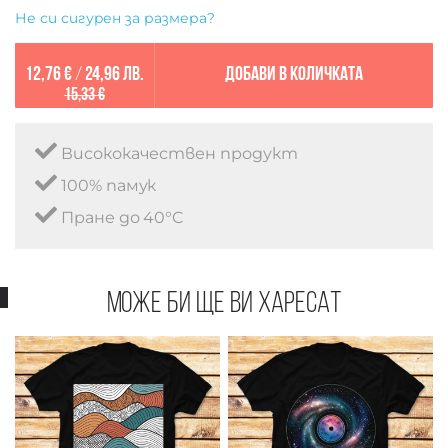
Не си сигурен за размера?
12,76 €
/
24,96 лв.
Добави в количката
15,33 €
Висококачествен продукт
100% памук
Пране до 40°C
Може би ще ви харесат