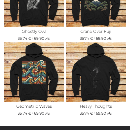
Ghostly Owl
Crane Over Fuji
35,74 €
/
69,90 лв.
35,74 €
/
69,90 лв.
Geometric Waves
Heavy Thoughts
35,74 €
/
69,90 лв.
35,74 €
/
69,90 лв.