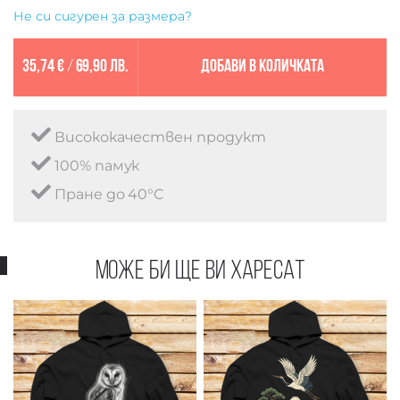
Не си сигурен за размера?
35,74 €
/
69,90 лв.
Добави в количката
Висококачествен продукт
100% памук
Пране до 40°C
Може би ще ви харесат