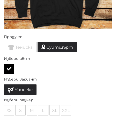
Продукт
Тениска
Суитшърт
Избери цвят
Избери вариант
Унисекс
Избери размер
XS
S
M
L
XL
XXL