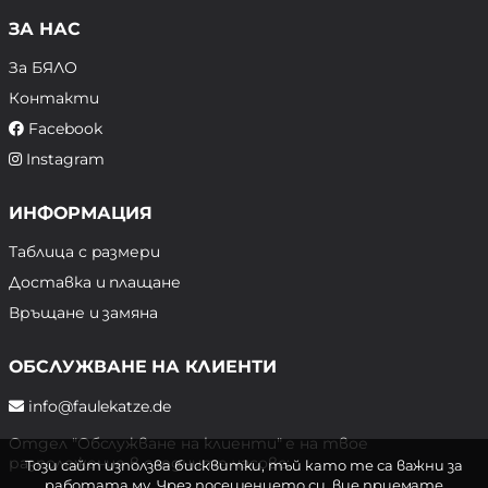
ЗА НАС
За БЯЛО
Контакти
Facebook
Instagram
ИНФОРМАЦИЯ
Таблица с размери
Доставка и плащане
Връщане и замяна
ОБСЛУЖВАНЕ НА КЛИЕНТИ
info@faulekatze.de
Отдел "Обслужване на клиенти" е на твое
разположение в следните часове:
Този сайт използва бисквитки, тъй като те са важни за
работата му. Чрез посещението си, вие приемате