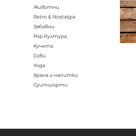
Животни
Retro & Nostalgia
Забавни
Pop Култура
Кучета
Сови
Yoga
Храна и напитки
Суитшърти