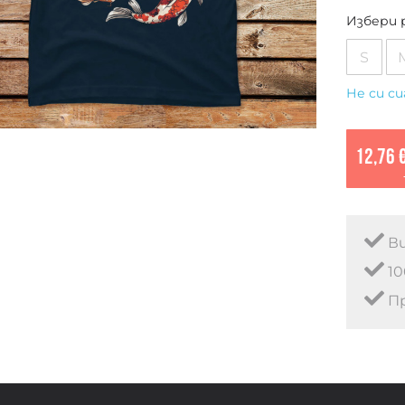
Избери 
S
Не си си
12,76 
Ви
10
Пр