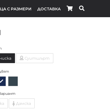
ЦА С РАЗМЕРИ
ДОСТАВКА
i
т
ниска
Суитшърт
цвят
вариант
ка
Дамска