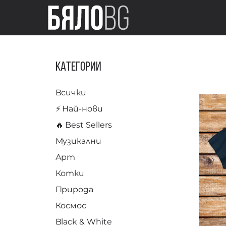
Категории
Всички
⚡️ Най-нови
🔥 Best Sellers
Музикални
Арт
Котки
Природа
Космос
Black & White