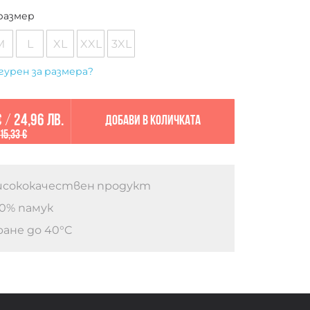
размер
M
L
XL
XXL
3XL
гурен за размера?
€
/
24,96 лв.
Добави в количката
15,33 €
сококачествен продукт
0% памук
ане до 40°C