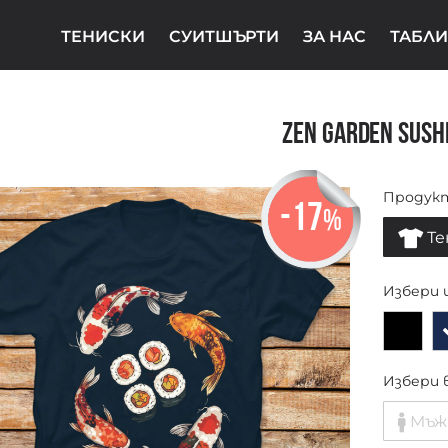
ТЕНИСКИ
СУИТШЪРТИ
ЗА НАС
ТАБЛИ
Zen Garden Sush
Продук
-17
%
Те
Избери 
Избери 
Мъж