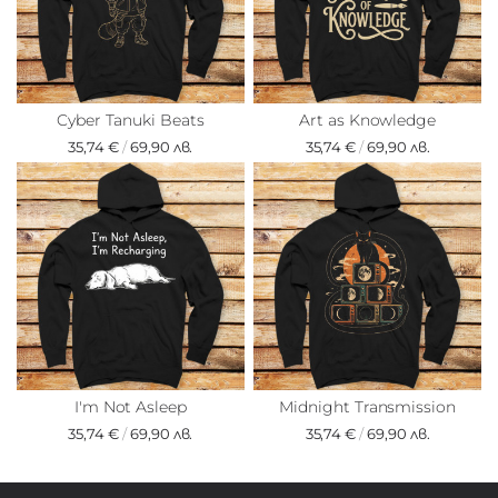
Cyber Tanuki Beats
Art as Knowledge
35,74 €
/
69,90 лв.
35,74 €
/
69,90 лв.
I'm Not Asleep
Midnight Transmission
35,74 €
/
69,90 лв.
35,74 €
/
69,90 лв.