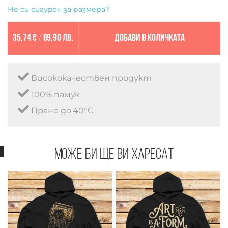
Не си сигурен за размера?
35,74 €
/
69,90 лв.
Добави в количката
Висококачествен продукт
100% памук
Пране до 40°C
Може би ще ви харесат