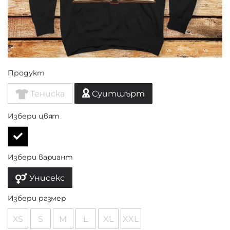
Продукт
Тениска
Суитшърт
Избери цвят
Избери вариант
Унисекс
Избери размер
XS
S
M
L
XL
XXL