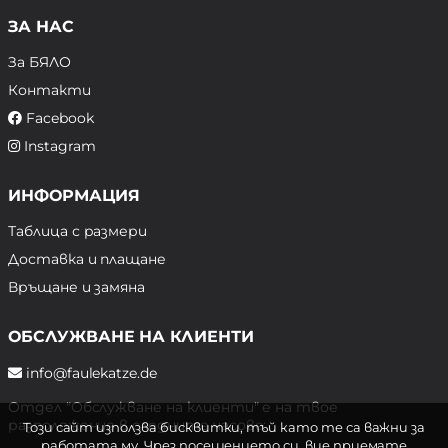
ЗА НАС
За БЯЛО
Контакти
Facebook
Instagram
ИНФОРМАЦИЯ
Таблица с размери
Доставка и плащане
Връщане и замяна
ОБСЛУЖВАНЕ НА КЛИЕНТИ
info@faulekatze.de
Отдел "Обслужване на клиенти" е на твое
разположение в следните часове:
Този сайт използва бисквитки, тъй като те са важни за
работата му. Чрез посещението си, вие приемате