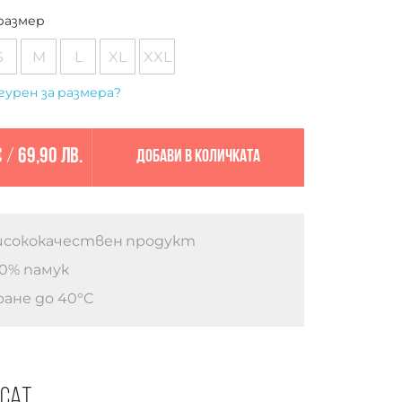
размер
S
M
L
XL
XXL
гурен за размера?
€
/
69,90 лв.
Добави в количката
сококачествен продукт
0% памук
ане до 40°C
есат