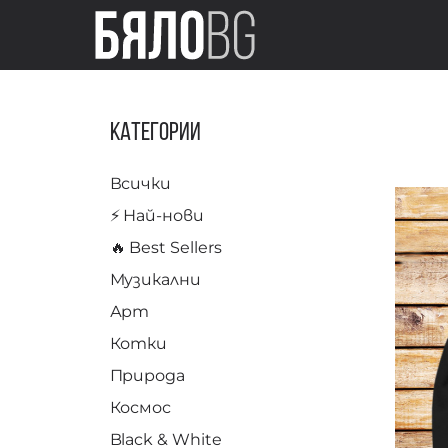
Категории
Всички
⚡️ Най-нови
🔥 Best Sellers
Музикални
Арт
Котки
Природа
Космос
Black & White