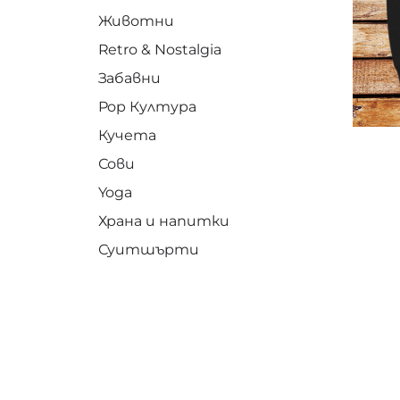
Животни
Retro & Nostalgia
Забавни
Pop Култура
Кучета
Сови
Yoga
Храна и напитки
Суитшърти