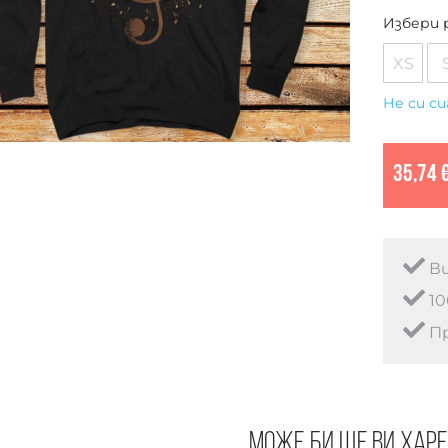
Избери 
XS
Не си си
35,74 
Ви
10
Пр
Може би ще ви хар