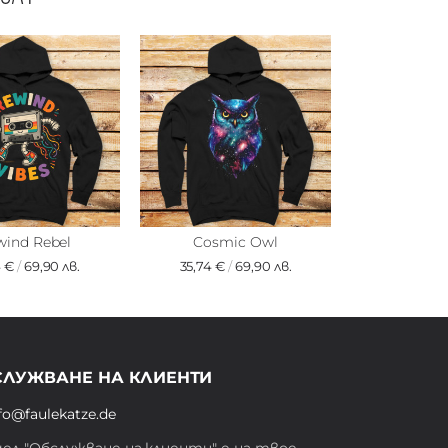
wind Rebel
Cosmic Owl
4 €
/
69,90 лв.
35,74 €
/
69,90 лв.
СЛУЖВАНЕ НА КЛИЕНТИ
fo@faulekatze.de