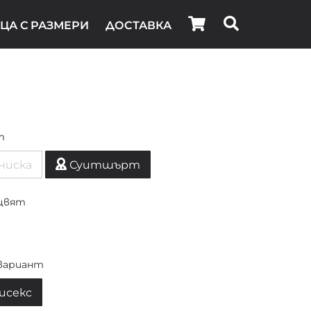
ЦА С РАЗМЕРИ
ДОСТАВКА
т
ниска
Суитшърт
цвят
вариант
исекс