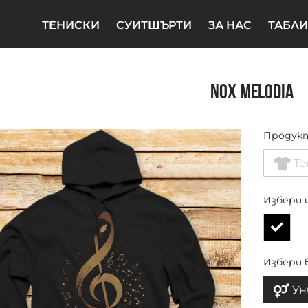
ТЕНИСКИ
СУИТШЪРТИ
ЗА НАС
ТАБЛИ
Nox Melodia
Продук
Те
Избери 
Избери 
Ун