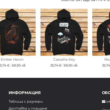
Ember Heron
Cassette Key
Re
35,74 €
/
69,90 лв.
35,74 €
/
69,90 лв.
35,7
ИНФОРМАЦИЯ
ОБ
Таблица с размери
in
Доставка и плащане