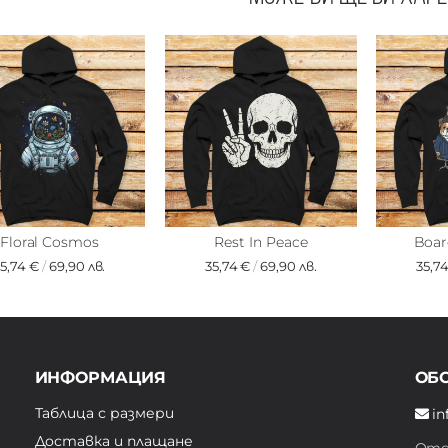
Floral Cosmos
Rest In Peace
Boa
35,74 €
/
69,90 лв.
35,74 €
/
69,90 лв.
35,7
ИНФОРМАЦИЯ
ОБ
Таблица с размери
in
Доставка и плащане