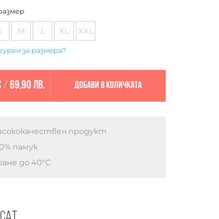
размер
S
M
L
XL
XXL
гурен за размера?
€
/
69,90 лв.
Добави в количката
сококачествен продукт
0% памук
ане до 40°C
есат