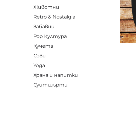
Животни
Retro & Nostalgia
Забавни
Pop Култура
Кучета
Сови
Yoga
Храна и напитки
Суитшърти