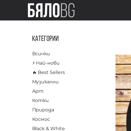
Категории
Всички
⚡️ Най-нови
🔥 Best Sellers
Музикални
Арт
Котки
Природа
Космос
Black & White