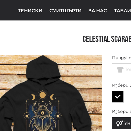
ТЕНИСКИ
СУИТШЪРТИ
ЗА НАС
ТАБЛИ
Celestial Scara
Продук
Те
Избери 
Избери 
Ун