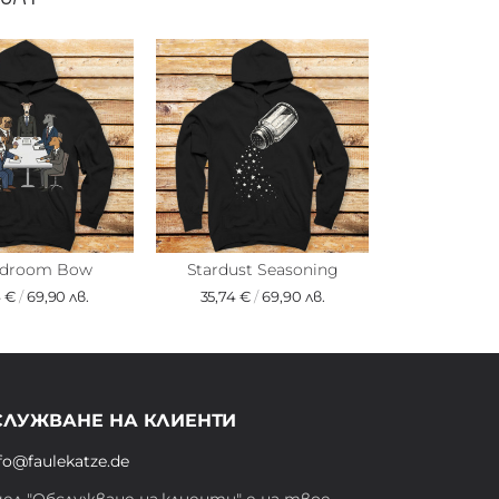
rdroom Bow
Stardust Seasoning
4 €
/
69,90 лв.
35,74 €
/
69,90 лв.
СЛУЖВАНЕ НА КЛИЕНТИ
fo@faulekatze.de