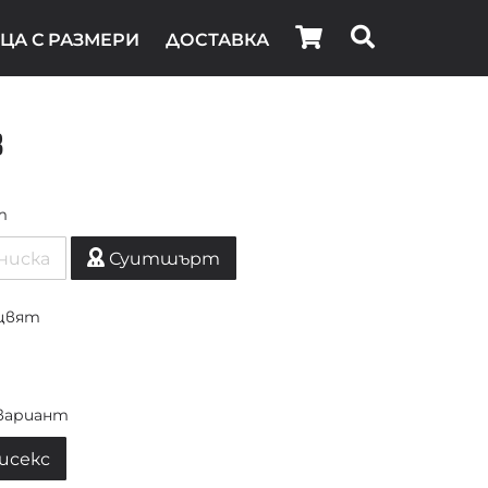
ЦА С РАЗМЕРИ
ДОСТАВКА
b
т
ниска
Суитшърт
цвят
вариант
исекс