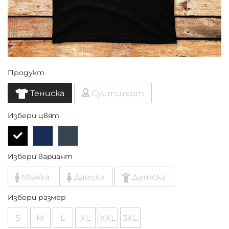
Продукт
Тениска
Суитшърт
Избери цвят
Избери вариант
Мъжка
Дамска
Детска
Избери размер
S
M
L
XL
XXL
3XL