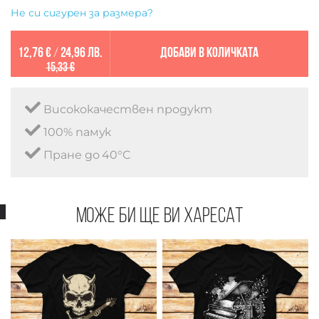
Не си сигурен за размера?
12,76 €
/
24,96 лв.
Добави в количката
15,33 €
Висококачествен продукт
100% памук
Пране до 40°C
Може би ще ви харесат