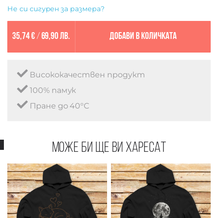
Не си сигурен за размера?
35,74 €
/
69,90 лв.
Добави в количката
Висококачествен продукт
100% памук
Пране до 40°C
Може би ще ви харесат