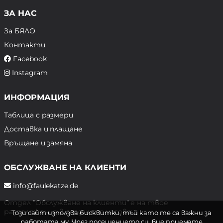
ЗА НАС
За БЯЛО
Контакти
Facebook
Instagram
ИНФОРМАЦИЯ
Таблица с размери
Доставка и плащане
Връщане и замяна
ОБСЛУЖВАНЕ НА КЛИЕНТИ
info@faulekatze.de
Отдел "Обслужване на клиенти" е на твое
разположение в следните часове:
Този сайт използва бисквитки, тъй като те са важни за
работата му. Чрез посещението си, вие приемате