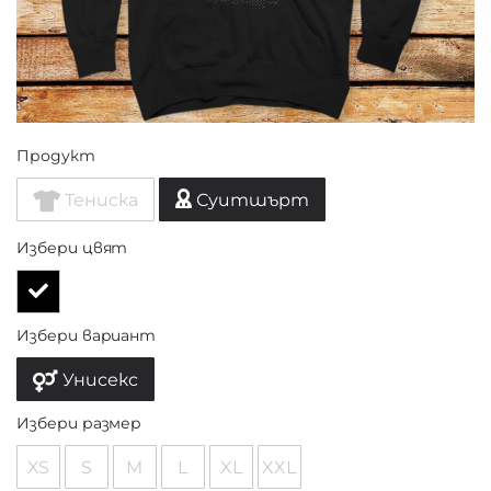
Продукт
Тениска
Суитшърт
Избери цвят
Избери вариант
Унисекс
Избери размер
XS
S
M
L
XL
XXL