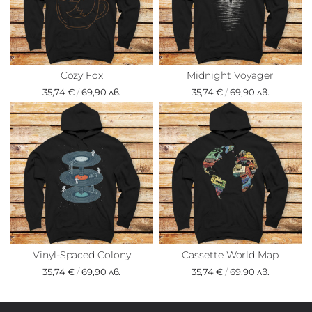
Cozy Fox
Midnight Voyager
35,74 €
/
69,90 лв.
35,74 €
/
69,90 лв.
Vinyl-Spaced Colony
Cassette World Map
35,74 €
/
69,90 лв.
35,74 €
/
69,90 лв.