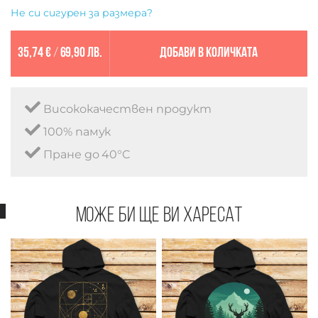
Не си сигурен за размера?
35,74 €
/
69,90 лв.
Добави в количката
Висококачествен продукт
100% памук
Пране до 40°C
Може би ще ви харесат