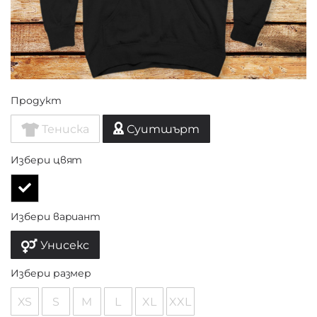
Продукт
Тениска
Суитшърт
Избери цвят
Избери вариант
Унисекс
Избери размер
XS
S
M
L
XL
XXL