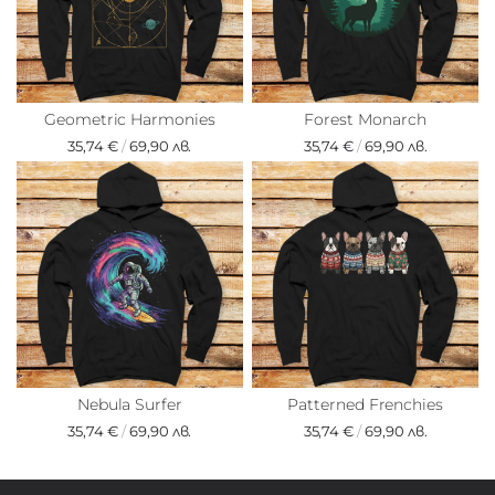
Geometric Harmonies
Forest Monarch
35,74 €
/
69,90 лв.
35,74 €
/
69,90 лв.
Nebula Surfer
Patterned Frenchies
35,74 €
/
69,90 лв.
35,74 €
/
69,90 лв.