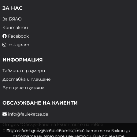
ЗА НАС
За БЯЛО
Контакти
Facebook
Instagram
ИНФОРМАЦИЯ
Таблица с размери
Доставка и плащане
Връщане и замяна
ОБСЛУЖВАНЕ НА КЛИЕНТИ
info@faulekatze.de
Отдел "Обслужване на клиенти" е на твое
разположение в следните часове:
Този сайт използва бисквитки, тъй като те са важни за
работата му. Чрез посещението си, вие приемате