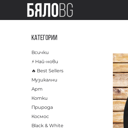
Категории
Всички
⚡️ Най-нови
🔥 Best Sellers
Музикални
Арт
Котки
Природа
Космос
Black & White