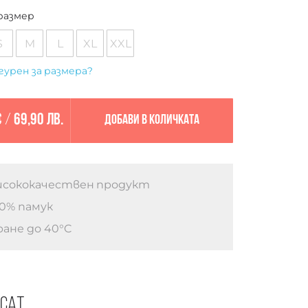
размер
S
M
L
XL
XXL
гурен за размера?
€
/
69,90 лв.
Добави в количката
сококачествен продукт
0% памук
ане до 40°C
есат