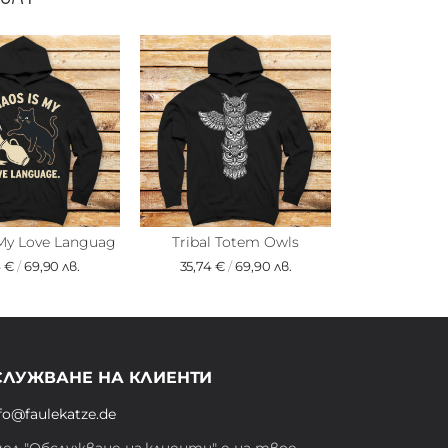
 My Love Languag
Tribal Totem Owls
4 €
/
69,90 лв.
35,74 €
/
69,90 лв.
СЛУЖВАНЕ НА КЛИЕНТИ
fo@faulekatze.de