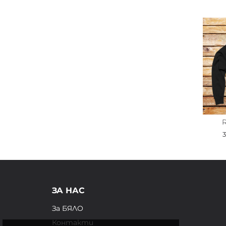
R
ЗА НАС
За БЯЛО
Контакти