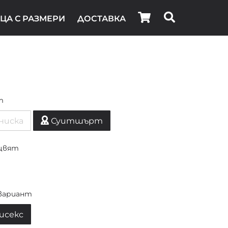
ЦА С РАЗМЕРИ
ДОСТАВКА
т
ниска
Суитшърт
цвят
вариант
исекс