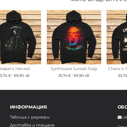
eaper's Harvest
Synthwave Sunset Stag
Chaos Is
35,74 €
/
69,90 лв.
35,74 €
/
69,90 лв.
35,7
ИНФОРМАЦИЯ
ОБ
Таблица с размери
in
Доставка и плащане