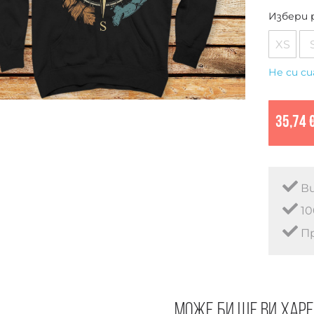
Избери 
XS
Не си си
35,74 
Ви
10
Пр
Може би ще ви хар