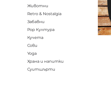
Животни
Retro & Nostalgia
Забавни
Pop Култура
Кучета
Сови
Yoga
Храна и напитки
Суитшърти