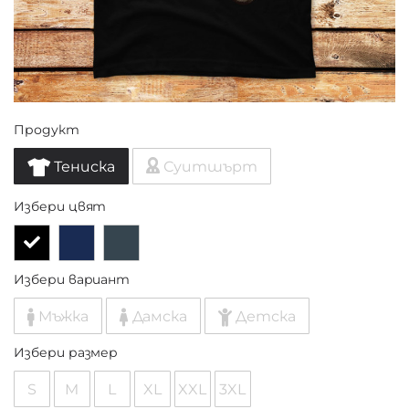
Продукт
Тениска
Суитшърт
Избери цвят
Избери вариант
Мъжка
Дамска
Детска
Избери размер
S
M
L
XL
XXL
3XL