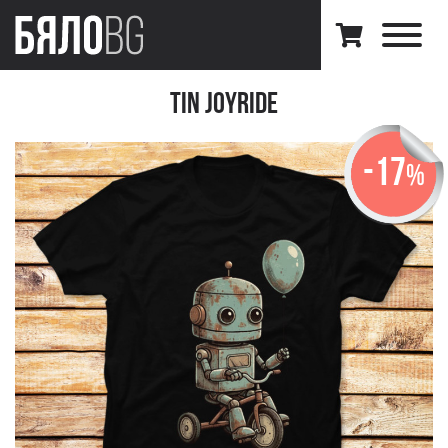
Tin Joyride
-17
%