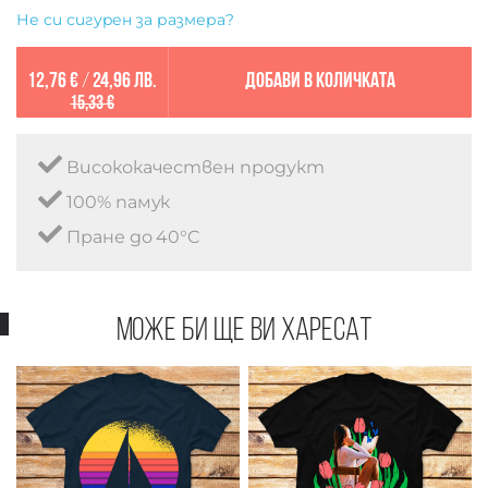
Не си сигурен за размера?
12,76 €
/
24,96 лв.
Добави в количката
15,33 €
Висококачествен продукт
100% памук
Пране до 40°C
Може би ще ви харесат