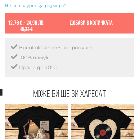
Не си сигурен за размера?
12,76 €
/
24,96 лв.
Добави в количката
15,33 €
Висококачествен продукт
100% памук
Пране до 40°C
Може би ще ви харесат