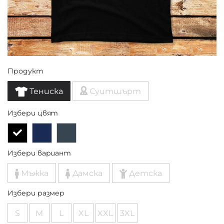
Продукт
Тениска
Суитшърт
Избери цвят
Избери вариант
Мъжка
Дамска
Детска
Избери размер
S
M
L
XL
XXL
3XL