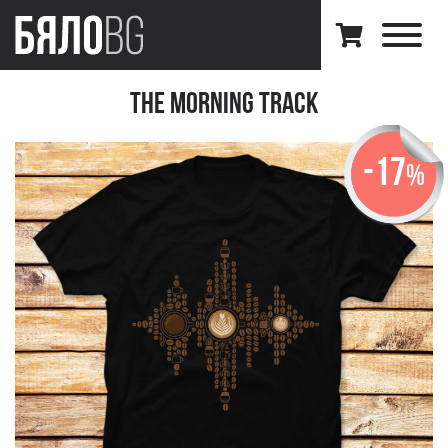
The Morning Track
-17
%