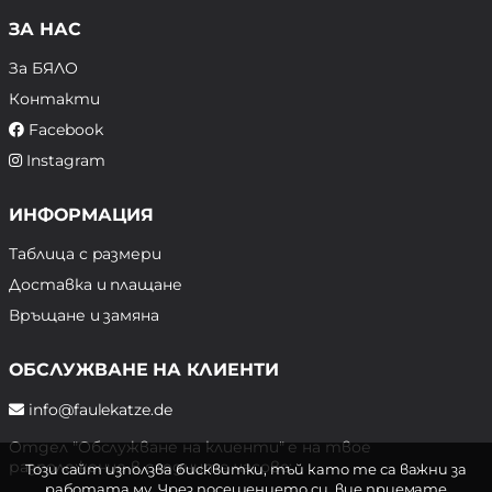
ЗА НАС
За БЯЛО
Контакти
Facebook
Instagram
ИНФОРМАЦИЯ
Таблица с размери
Доставка и плащане
Връщане и замяна
ОБСЛУЖВАНЕ НА КЛИЕНТИ
info@faulekatze.de
Отдел "Обслужване на клиенти" е на твое
разположение в следните часове:
Този сайт използва бисквитки, тъй като те са важни за
работата му. Чрез посещението си, вие приемате