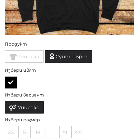
Продукт
Тениска
Суитшърт
Избери цвят
Избери вариант
Унисекс
Избери размер
XS
S
M
L
XL
XXL