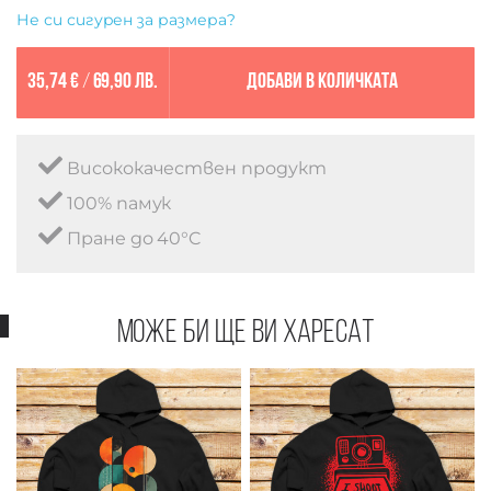
Не си сигурен за размера?
35,74 €
/
69,90 лв.
Добави в количката
Висококачествен продукт
100% памук
Пране до 40°C
Може би ще ви харесат