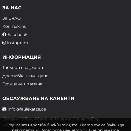
ЗА НАС
За БЯЛО
Контакти
Facebook
Instagram
ИНФОРМАЦИЯ
Таблица с размери
Доставка и плащане
Връщане и замяна
ОБСЛУЖВАНЕ НА КЛИЕНТИ
info@faulekatze.de
Отдел "Обслужване на клиенти" е на твое
разположение в следните часове:
Този сайт използва бисквитки, тъй като те са важни за
работата му. Чрез посещението си, вие приемате