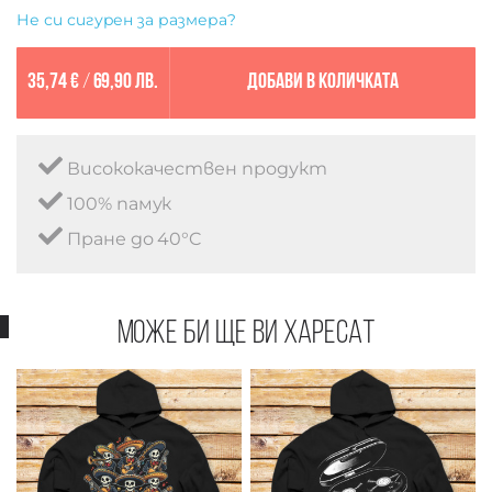
Не си сигурен за размера?
35,74 €
/
69,90 лв.
Добави в количката
Висококачествен продукт
100% памук
Пране до 40°C
Може би ще ви харесат