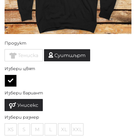
Продукт
Тениска
Суитшърт
Избери цвят
Избери вариант
Унисекс
Избери размер
XS
S
M
L
XL
XXL