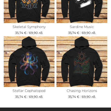
Skeletal Symphony
Sardine Music
35,74 €
/
69,90 лв.
35,74 €
/
69,90 лв.
Stellar Cephalopod
Chasing Horizons
35,74 €
/
69,90 лв.
35,74 €
/
69,90 лв.