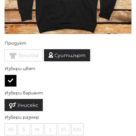
Продукт
Тениска
Суитшърт
Избери цвят
Избери вариант
Унисекс
Избери размер
XS
S
M
L
XL
XXL