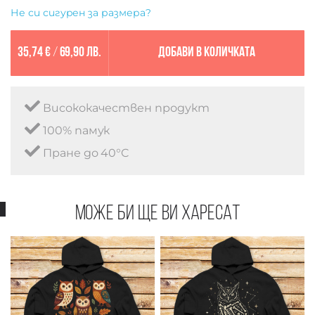
Не си сигурен за размера?
35,74 €
/
69,90 лв.
Добави в количката
Висококачествен продукт
100% памук
Пране до 40°C
Може би ще ви харесат