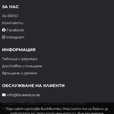
ЗА НАС
За БЯЛО
Контакти
Facebook
Instagram
ИНФОРМАЦИЯ
Таблица с размери
Доставка и плащане
Връщане и замяна
ОБСЛУЖВАНЕ НА КЛИЕНТИ
info@faulekatze.de
Отдел "Обслужване на клиенти" е на твое
разположение в следните часове:
Този сайт използва бисквитки, тъй като те са важни за
работата му. Чрез посещението си, вие приемате