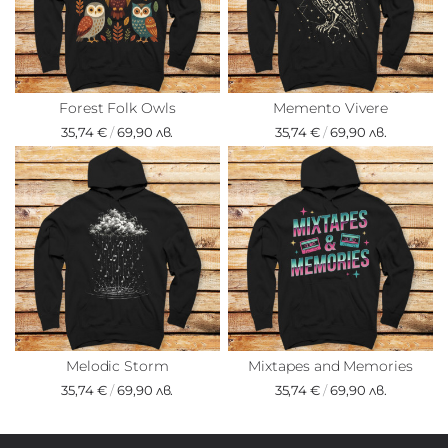
Forest Folk Owls
Memento Vivere
35,74 €
/
69,90 лв.
35,74 €
/
69,90 лв.
Melodic Storm
Mixtapes and Memories
35,74 €
/
69,90 лв.
35,74 €
/
69,90 лв.