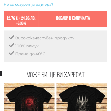
Не си сигурен за размера?
12,76 €
/
24,96 лв.
Добави в количката
15,33 €
Висококачествен продукт
100% памук
Пране до 40°C
Може би ще ви харесат