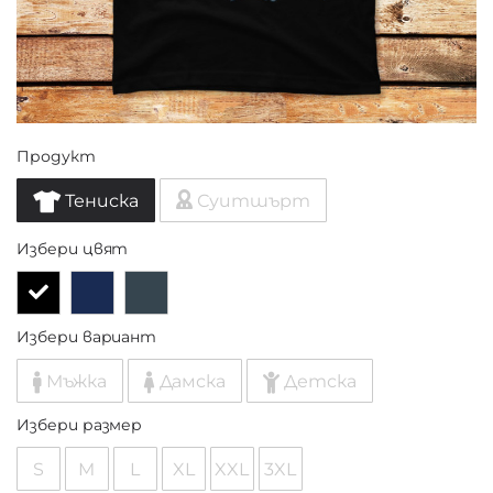
Продукт
Тениска
Суитшърт
Избери цвят
Избери вариант
Мъжка
Дамска
Детска
Избери размер
S
M
L
XL
XXL
3XL