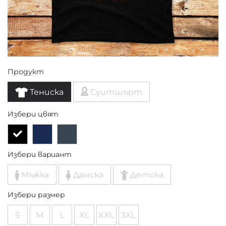
Продукт
Тениска
Суитшърт
Избери цвят
Избери вариант
Мъжка
Дамска
Детска
Избери размер
S
M
L
XL
XXL
3XL