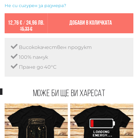
Не си сигурен за размера?
12,76 €
/
24,96 лв.
Добави в количката
15,33 €
Висококачествен продукт
100% памук
Пране до 40°C
Може би ще ви харесат