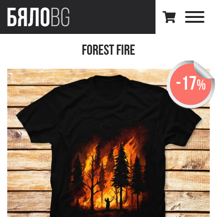
Forest Fire
-17
%