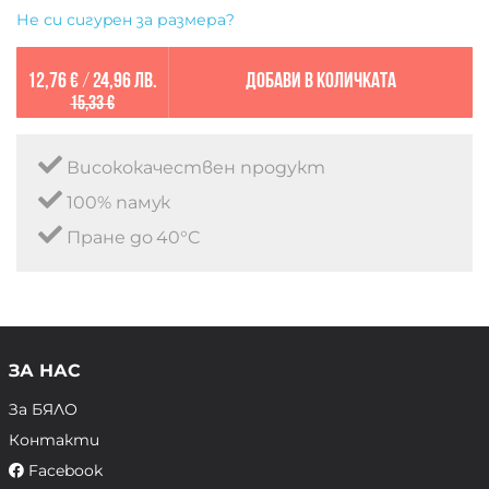
Не си сигурен за размера?
12,76 €
/
24,96 лв.
Добави в количката
15,33 €
Висококачествен продукт
100% памук
Пране до 40°C
ЗА НАС
За БЯЛО
Контакти
Facebook