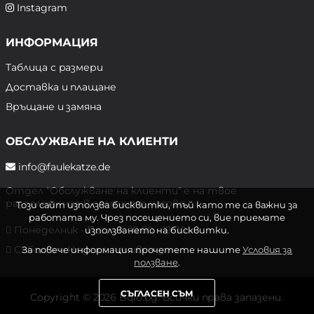
Instagram
ИНФОРМАЦИЯ
Таблица с размери
Доставка и плащане
Връщане и замяна
ОБСЛУЖВАНЕ НА КЛИЕНТИ
info@faulekatze.de
Отдел "Обслужване на клиенти" е на твое
разположение в следните часове:
Този сайт използва бисквитки, тъй като те са важни за
работата му. Чрез посещението си, вие приемате
Понеделник - Петък: 10:00 - 19:00 ч.
използването на бисквитки.
Събота и Неделя: почивен ден
За повече информация прочетете нашите
Условия за
ползване
.
СЪГЛАСЕН СЪМ
Copyright © 2026 Bqlo.bg. Всички права запазени.