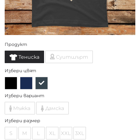
Продукт
Тениска
Суитшърт
Избери цвят
Избери вариант
Мъжка
Дамска
Избери размер
S
M
L
XL
XXL
3XL