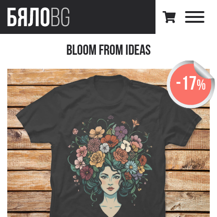
Bloom from Ideas
-17
%