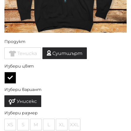
Продукт
Тениска
Суитшърт
Избери цвят
Избери вариант
Унисекс
Избери размер
XS
S
M
L
XL
XXL