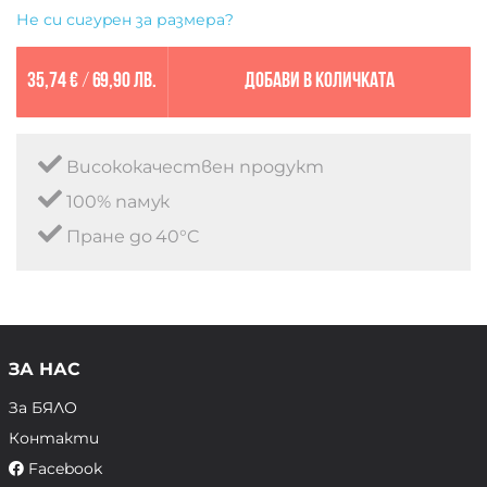
Не си сигурен за размера?
35,74 €
/
69,90 лв.
Добави в количката
Висококачествен продукт
100% памук
Пране до 40°C
ЗА НАС
За БЯЛО
Контакти
Facebook