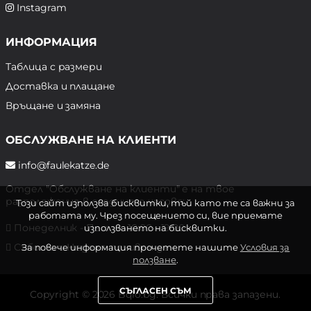
Instagram
ИНФОРМАЦИЯ
Таблица с размери
Доставка и плащане
Връщане и замяна
ОБСЛУЖВАНЕ НА КЛИЕНТИ
info@faulekatze.de
Отдел "Обслужване на клиенти" е на твое
разположение в следните часове:
Този сайт използва бисквитки, тъй като те са важни за
работата му. Чрез посещението си, вие приемате
Понеделник - Петък: 10:00 - 19:00 ч.
използването на бисквитки.
Събота и Неделя: почивен ден
За повече информация прочетете нашите
Условия за
ползване
.
СЪГЛАСЕН СЪМ
Copyright © 2026 Bqlo.bg. Всички права запазени.