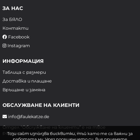
ЗА НАС
За БЯЛО
Контакти
Facebook
Instagram
ИНФОРМАЦИЯ
Таблица с размери
Доставка и плащане
Връщане и замяна
ОБСЛУЖВАНЕ НА КЛИЕНТИ
info@faulekatze.de
Отдел "Обслужване на клиенти" е на твое
разположение в следните часове:
Този сайт използва бисквитки, тъй като те са важни за
работата му. Чрез посещението си, вие приемате