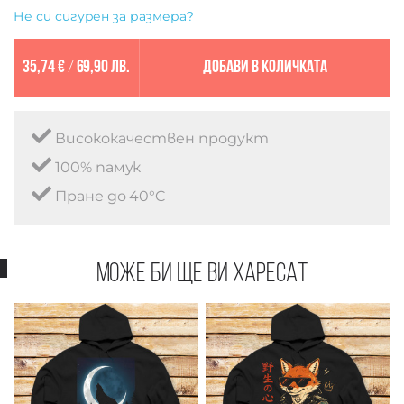
Не си сигурен за размера?
35,74 €
/
69,90 лв.
Добави в количката
Висококачествен продукт
100% памук
Пране до 40°C
Може би ще ви харесат