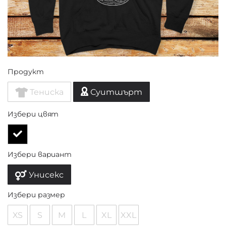
Продукт
Тениска
Суитшърт
Избери цвят
Избери вариант
Унисекс
Избери размер
XS
S
M
L
XL
XXL