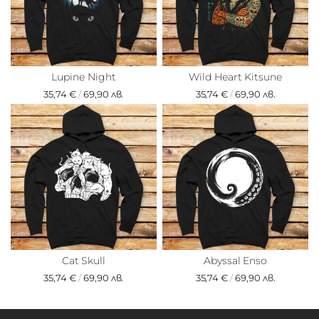
Lupine Night
Wild Heart Kitsune
35,74 €
/
69,90 лв.
35,74 €
/
69,90 лв.
Cat Skull
Abyssal Enso
35,74 €
/
69,90 лв.
35,74 €
/
69,90 лв.