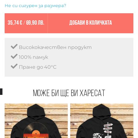
Не си сигурен за размера?
35,74 €
/
69,90 лв.
Добави в количката
Висококачествен продукт
100% памук
Пране до 40°C
Може би ще ви харесат