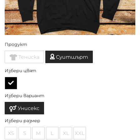
Продукт
Тениска
Суитшърт
Избери цвят
Избери вариант
Унисекс
Избери размер
XS
S
M
L
XL
XXL