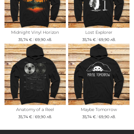
Midnight Vinyl Horizon
Lost Explorer
35,74 €
/
69,90 лв.
35,74 €
/
69,90 лв.
Anatomy of a Reel
Maybe Tomorrow
35,74 €
/
69,90 лв.
35,74 €
/
69,90 лв.