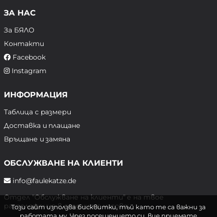
ЗА НАС
За БЯЛО
Контакти
Facebook
Instagram
ИНФОРМАЦИЯ
Таблица с размери
Доставка и плащане
Връщане и замяна
ОБСЛУЖВАНЕ НА КЛИЕНТИ
info@faulekatze.de
Отдел "Обслужване на клиенти" е на твое
разположение в следните часове:
Този сайт използва бисквитки, тъй като те са важни за
работата му. Чрез посещението си, вие приемате