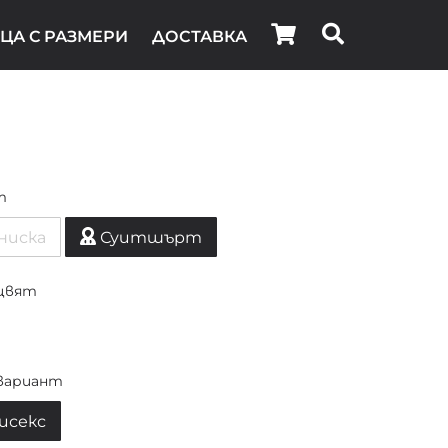
ЦА С РАЗМЕРИ
ДОСТАВКА
т
ниска
Суитшърт
цвят
вариант
исекс