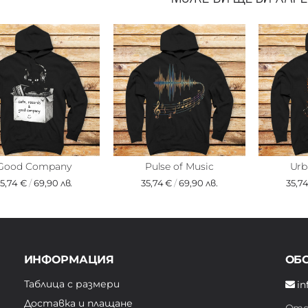
Good Company
Pulse of Music
Urb
35,74 €
/
69,90 лв.
35,74 €
/
69,90 лв.
35,7
ИНФОРМАЦИЯ
ОБ
Таблица с размери
in
Доставка и плащане