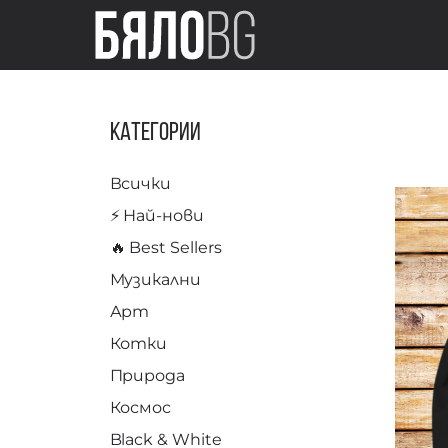
Категории
Всички
⚡️ Най-нови
🔥 Best Sellers
Музикални
Арт
Котки
Природа
Космос
Black & White