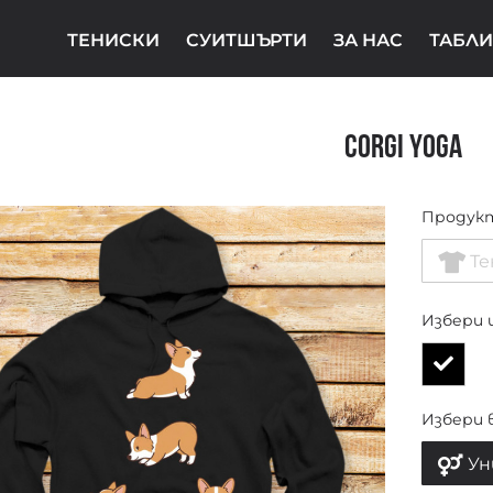
ТЕНИСКИ
СУИТШЪРТИ
ЗА НАС
ТАБЛИ
Corgi Yoga
Продук
Те
Избери 
Избери 
Ун