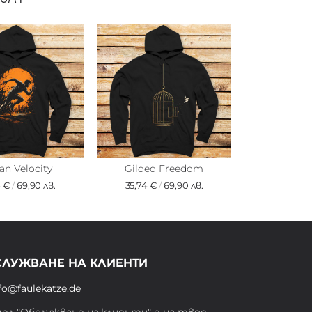
an Velocity
Gilded Freedom
4 €
/
69,90 лв.
35,74 €
/
69,90 лв.
СЛУЖВАНЕ НА КЛИЕНТИ
fo@faulekatze.de