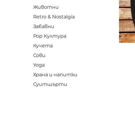
Животни
Retro & Nostalgia
Забавни
Pop Култура
Кучета
Сови
Yoga
Храна и напитки
Суитшърти