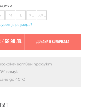
размер
S
M
L
XL
XXL
гурен за размера?
€
/
69,90 лв.
Добави в количката
сококачествен продукт
0% памук
ане до 40°C
есат