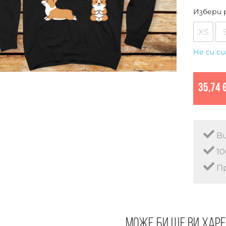
Избери 
XS
Не си си
35,74 
Ви
10
Пр
Може би ще ви хар