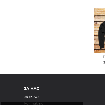
P
ЗА НАС
За БЯЛО
Контакти