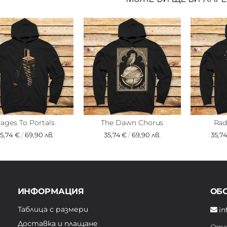
ages To Portals
The Dawn Chorus
Rad
35,74 €
/
69,90 лв.
35,74 €
/
69,90 лв.
35,7
ИНФОРМАЦИЯ
ОБ
Таблица с размери
in
Доставка и плащане