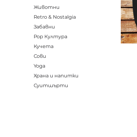
Животни
Retro & Nostalgia
Забавни
Pop Култура
Кучета
Сови
Yoga
Храна и напитки
Суитшърти