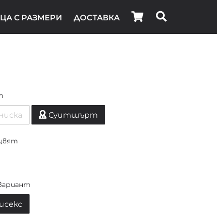
ЦА С РАЗМЕРИ
ДОСТАВКА
т
ниска
Суитшърт
цвят
вариант
исекс