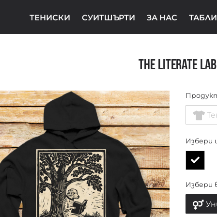
ТЕНИСКИ
СУИТШЪРТИ
ЗА НАС
ТАБЛИ
The Literate Lab
Продук
Те
Избери 
Избери 
Ун