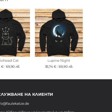
iohead Cat
Lupine Night
4 €
/
69,90 лв.
35,74 €
/
69,90 лв.
СЛУЖВАНЕ НА КЛИЕНТИ
fo@faulekatze.de