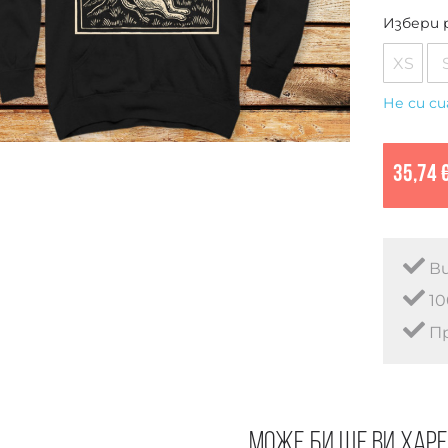
Избери 
XS
Не си си
35,74 
Ви
10
Пр
Може би ще ви хар