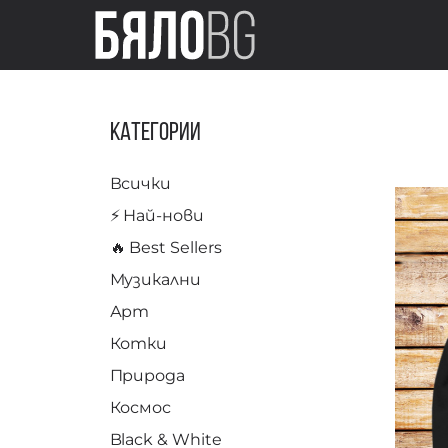
Категории
Всички
⚡️ Най-нови
🔥 Best Sellers
Музикални
Арт
Котки
Природа
Космос
Black & White