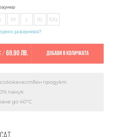
размер
S
M
L
XL
XXL
гурен за размера?
€
/
69,90 лв.
Добави в количката
сококачествен продукт
0% памук
ане до 40°C
есат