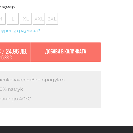
размер
M
L
XL
XXL
3XL
гурен за размера?
€
/
24,96 лв.
Добави в количката
15,33 €
сококачествен продукт
0% памук
ане до 40°C