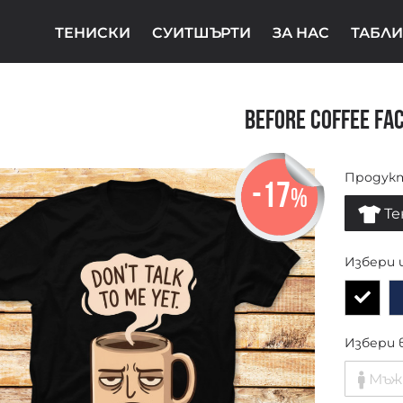
ТЕНИСКИ
СУИТШЪРТИ
ЗА НАС
ТАБЛИ
Before Coffee Fa
Продук
-17
%
Те
Избери 
Избери 
Мъж