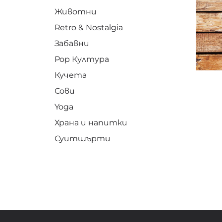
Животни
Retro & Nostalgia
Забавни
Pop Култура
Кучета
Сови
Yoga
Храна и напитки
Суитшърти