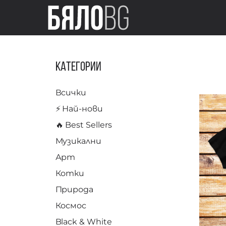
Категории
Всички
⚡️ Най-нови
🔥 Best Sellers
Музикални
Арт
Котки
Природа
Космос
Black & White