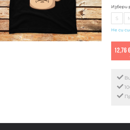
Избери 
S
Не си си
12,76 
Ви
10
Пр