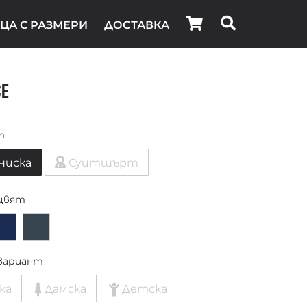
ЦА С РАЗМЕРИ
ДОСТАВКА
ce
т
ниска
Суитшърт
цвят
вариант
ка
Дамска
Детска