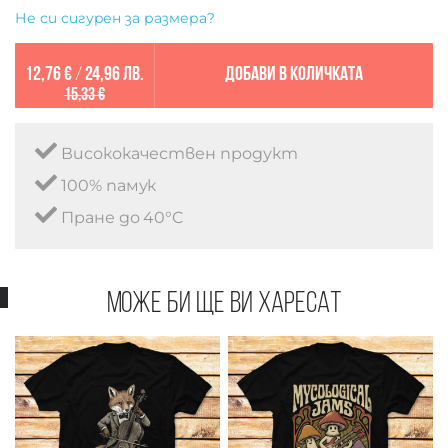
Не си сигурен за размера?
12,76 €
/
24,96 лв.
Добави в количката
15,33 €
Висококачествен продукт
100% памук
Пране до 40°C
Може би ще ви харесат