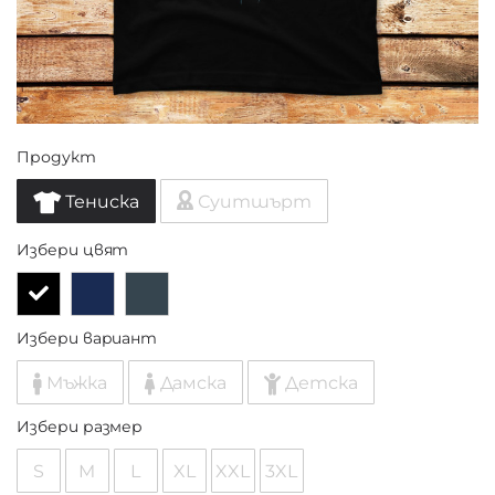
Продукт
Тениска
Суитшърт
Избери цвят
Избери вариант
Мъжка
Дамска
Детска
Избери размер
S
M
L
XL
XXL
3XL