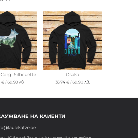
Corgi Silhouette
Osaka
4 €
/
69,90 лв.
35,74 €
/
69,90 лв.
СЛУЖВАНЕ НА КЛИЕНТИ
fo@faulekatze.de