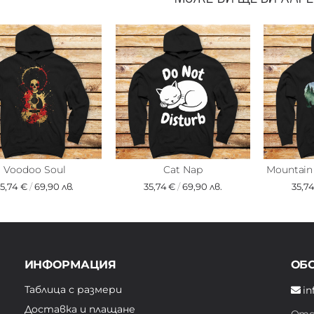
Voodoo Soul
Cat Nap
Mountain 
35,74 €
/
69,90 лв.
35,74 €
/
69,90 лв.
35,7
ИНФОРМАЦИЯ
ОБ
Таблица с размери
in
Доставка и плащане