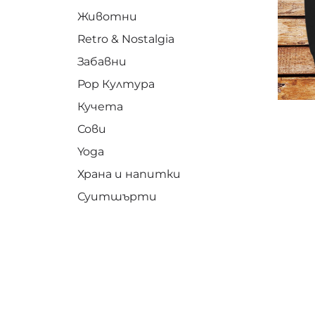
Животни
Retro & Nostalgia
Забавни
Pop Култура
Кучета
Сови
Yoga
Храна и напитки
Суитшърти