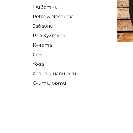
Животни
Retro & Nostalgia
Забавни
Pop Култура
Кучета
Сови
Yoga
Храна и напитки
Суитшърти