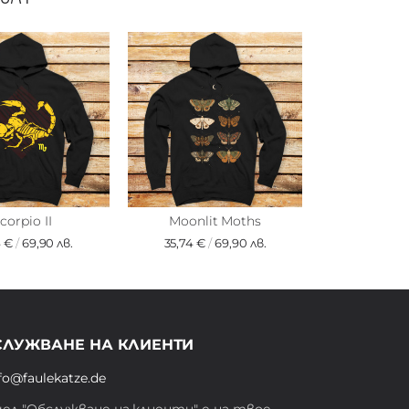
corpio II
Moonlit Moths
4 €
/
69,90 лв.
35,74 €
/
69,90 лв.
СЛУЖВАНЕ НА КЛИЕНТИ
fo@faulekatze.de