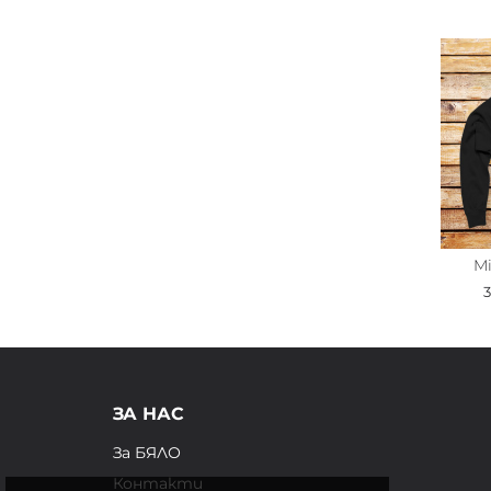
M
ЗА НАС
За БЯЛО
Контакти