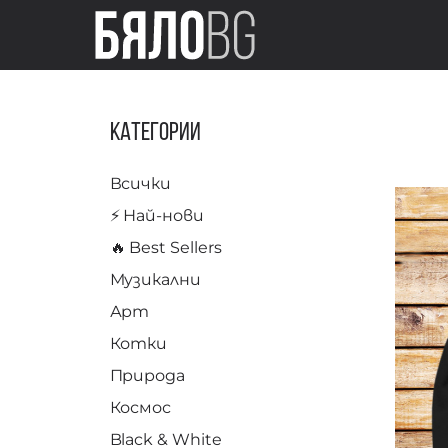
Категории
Всички
⚡️ Най-нови
🔥 Best Sellers
Музикални
Арт
Котки
Природа
Космос
Black & White