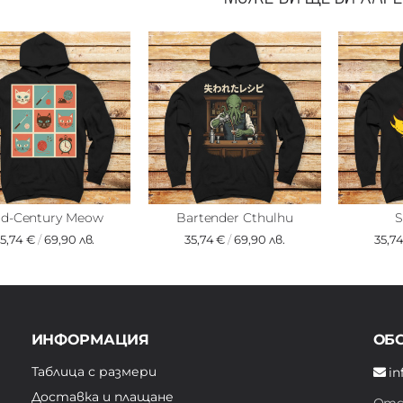
id-Century Meow
Bartender Cthulhu
S
35,74 €
/
69,90 лв.
35,74 €
/
69,90 лв.
35,7
ИНФОРМАЦИЯ
ОБ
Таблица с размери
in
Доставка и плащане