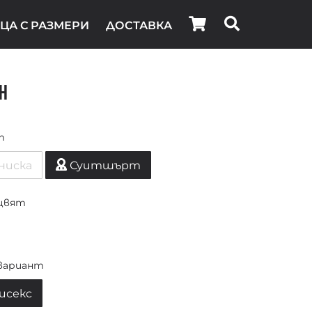
ЦА С РАЗМЕРИ
ДОСТАВКА
h
т
ниска
Суитшърт
цвят
вариант
исекс