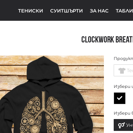
ТЕНИСКИ
СУИТШЪРТИ
ЗА НАС
ТАБЛИ
Clockwork Breat
Продук
Те
Избери 
Избери 
Ун