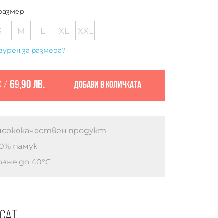
размер
S
M
L
XL
XXL
гурен за размера?
€
/
69,90 лв.
Добави в количката
сококачествен продукт
0% памук
ане до 40°C
есат