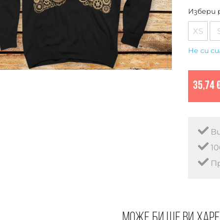
Избери 
XS
Не си си
35,74 
Ви
10
Пр
Може би ще ви хар