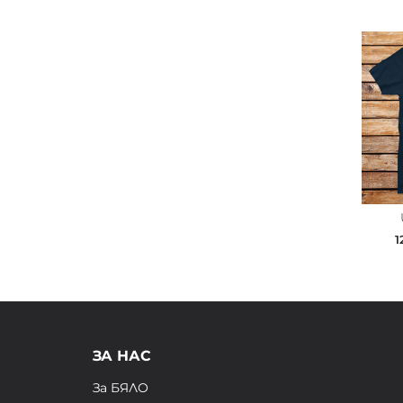
1
ЗА НАС
За БЯЛО