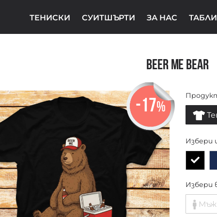
ТЕНИСКИ
СУИТШЪРТИ
ЗА НАС
ТАБЛИ
Beer Me Bear
Продук
-17
%
Те
Избери 
Избери 
Мъж