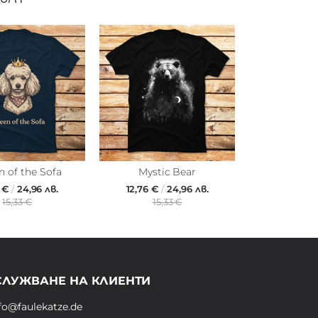
 of the Sofa
Mystic Bear
6 €
/
24,96 лв.
12,76 €
/
24,96 лв.
15,33 €
15,33 €
СЛУЖВАНЕ НА КЛИЕНТИ
fo@faulekatze.de