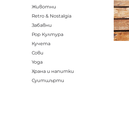
Животни
Retro & Nostalgia
Забавни
Pop Култура
Кучета
Сови
Yoga
Храна и напитки
Суитшърти