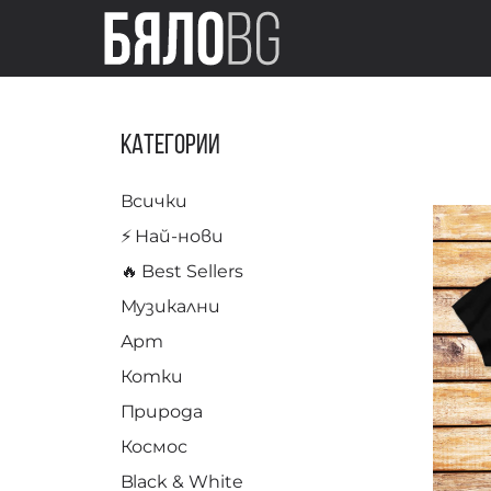
Категории
Всички
⚡️ Най-нови
🔥 Best Sellers
Музикални
Арт
Котки
Природа
Космос
Black & White