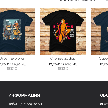
Urban Explorer
Chenise Zodiac
Queen
2,76 €
/
24,96 лв.
12,76 €
/
24,96 лв.
12,7
15,33 €
15,33 €
ИНФОРМАЦИЯ
ОБ
Таблица с размери
in