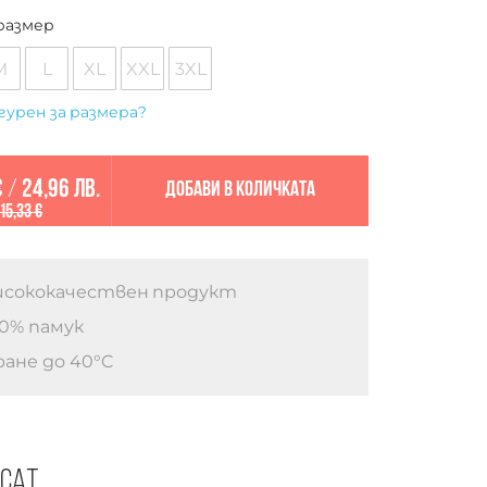
размер
M
L
XL
XXL
3XL
гурен за размера?
€
/
24,96 лв.
Добави в количката
15,33 €
сококачествен продукт
0% памук
ане до 40°C
есат