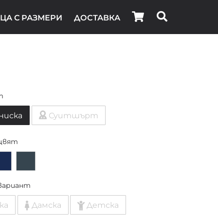
ЦА С РАЗМЕРИ
ДОСТАВКА
т
ниска
Суитшърт
цвят
вариант
ка
Дамска
Детска