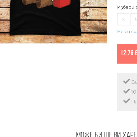
Избери 
S
Не си си
12,76 
Ви
10
Пр
Може би ще ви хар