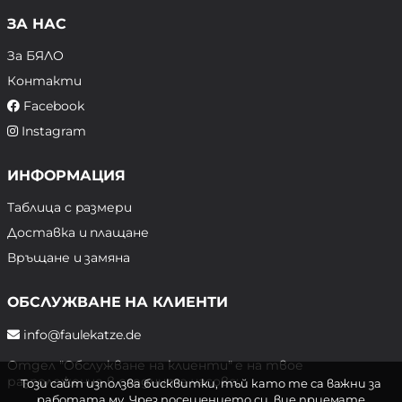
ЗА НАС
За БЯЛО
Контакти
Facebook
Instagram
ИНФОРМАЦИЯ
Таблица с размери
Доставка и плащане
Връщане и замяна
ОБСЛУЖВАНЕ НА КЛИЕНТИ
info@faulekatze.de
Отдел "Обслужване на клиенти" е на твое
разположение в следните часове:
Този сайт използва бисквитки, тъй като те са важни за
работата му. Чрез посещението си, вие приемате