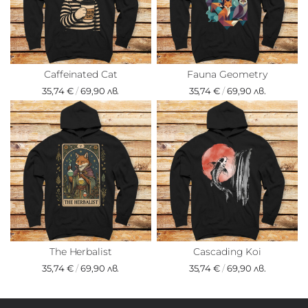
Caffeinated Cat
Fauna Geometry
35,74 €
/
69,90 лв.
35,74 €
/
69,90 лв.
The Herbalist
Cascading Koi
35,74 €
/
69,90 лв.
35,74 €
/
69,90 лв.