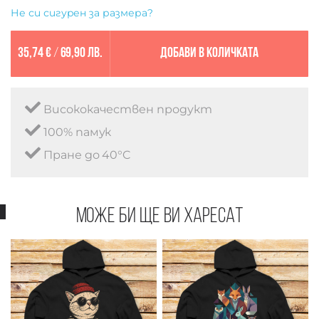
Не си сигурен за размера?
35,74 €
/
69,90 лв.
Добави в количката
Висококачествен продукт
100% памук
Пране до 40°C
Може би ще ви харесат