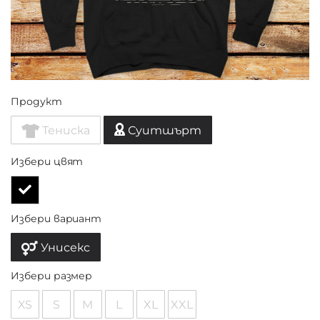
Продукт
Тениска
Суитшърт
Избери цвят
Избери вариант
Унисекс
Избери размер
XS
S
M
L
XL
XXL