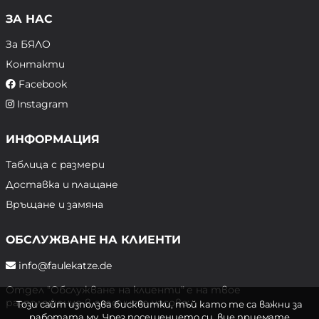
ЗА НАС
За БЯЛО
Контакти
Facebook
Instagram
ИНФОРМАЦИЯ
Таблица с размери
Доставка и плащане
Връщане и замяна
ОБСЛУЖВАНЕ НА КЛИЕНТИ
info@faulekatze.de
Отдел "Обслужване на клиенти" е на твое
разположение в следните часове:
Този сайт използва бисквитки, тъй като те са важни за
работата му. Чрез посещението си, вие приемате