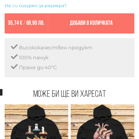
Не си сигурен за размера?
35,74 €
/
69,90 лв.
Добави в количката
Висококачествен продукт
100% памук
Пране до 40°C
Може би ще ви харесат