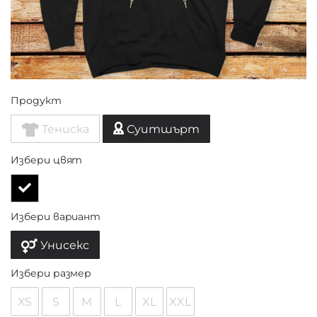
Продукт
Тениска
Суитшърт
Избери цвят
Избери вариант
Унисекс
Избери размер
XS
S
M
L
XL
XXL