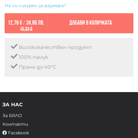
Не си сигурен за размера?
12,76 €
/
24,96 лв.
Добави в количката
15,33 €
Висококачествен продукт
100% памук
Пране до 40°C
ЗА НАС
За БЯЛО
Контакти
Facebook