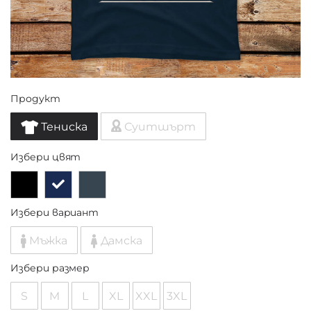
Продукт
Тениска
Суитшърт
Избери цвят
Избери вариант
Мъжка
Дамска
Избери размер
S
M
L
XL
XXL
3XL