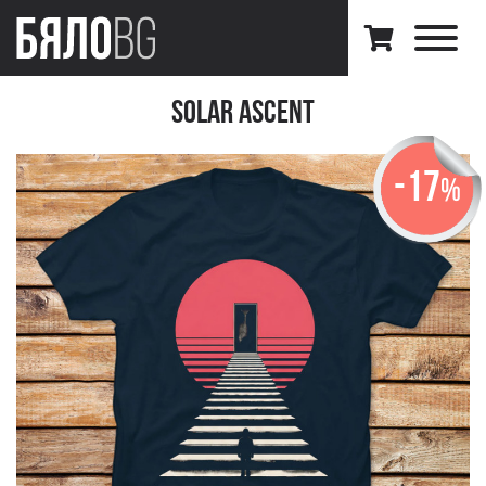
Solar Ascent
-17
%