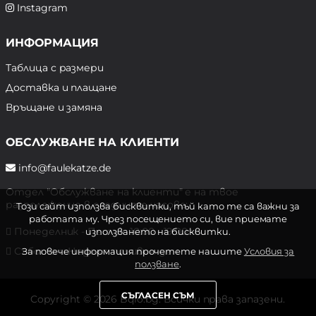
Instagram
ИНФОРМАЦИЯ
Таблица с размери
Доставка и плащане
Връщане и замяна
ОБСЛУЖВАНЕ НА КЛИЕНТИ
info@faulekatze.de
Отдел "Обслужване на клиенти" е на твое
разположение в следните часове:
Този сайт използва бисквитки, тъй като те са важни за
работата му. Чрез посещението си, вие приемате
Понеделник - Петък: 10:00 - 19:00 ч.
използването на бисквитки.
Събота и Неделя: почивен ден
За повече информация прочетете нашите
Условия за
ползване
.
СЪГЛАСЕН СЪМ
Copyright © 2026 Bqlo.bg. Всички права запазени.