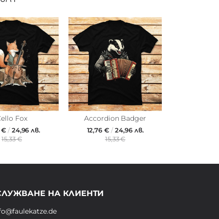
ello Fox
Accordion Badger
6 €
/
24,96 лв.
12,76 €
/
24,96 лв.
15,33 €
15,33 €
СЛУЖВАНЕ НА КЛИЕНТИ
fo@faulekatze.de