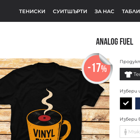
ТЕНИСКИ
СУИТШЪРТИ
ЗА НАС
ТАБЛИ
Analog Fuel
Продук
-17
%
Те
Избери 
Избери 
Мъж