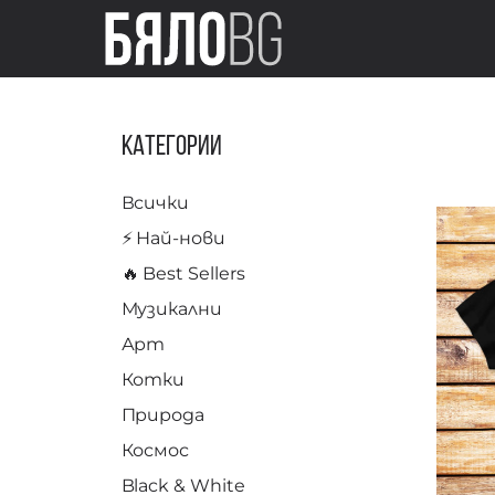
Категории
Всички
⚡️ Най-нови
🔥 Best Sellers
Музикални
Арт
Котки
Природа
Космос
Black & White