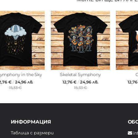
Symphony in the Sky
Skeletal Symphony
C
2,76 €
/
24,96 лв.
12,76 €
/
24,96 лв.
12,7
15,33 €
15,33 €
ИНФОРМАЦИЯ
ОБ
Таблица с размери
in