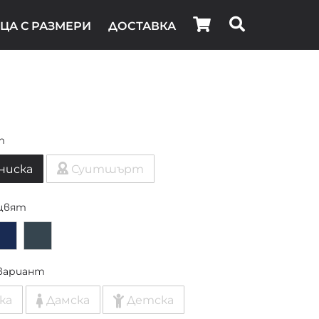
ЦА С РАЗМЕРИ
ДОСТАВКА
т
ниска
Суитшърт
цвят
вариант
ка
Дамска
Детска