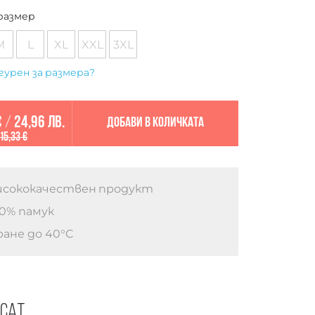
размер
M
L
XL
XXL
3XL
гурен за размера?
€
/
24,96 лв.
Добави в количката
15,33 €
сококачествен продукт
0% памук
ане до 40°C
есат