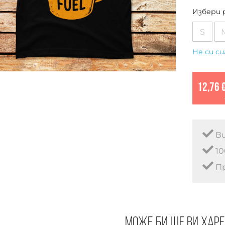
Избери 
S
Не си си
12,76 
Ви
10
Пр
Може би ще ви хар