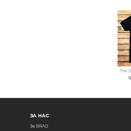
The 
1
ЗА НАС
За БЯЛО