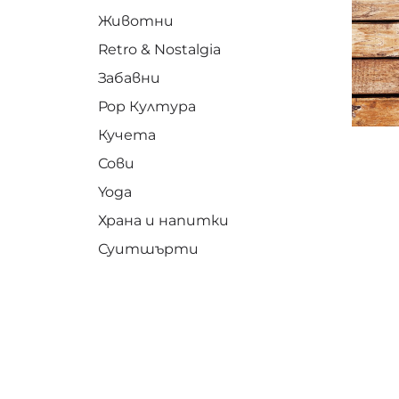
Животни
Retro & Nostalgia
Забавни
Pop Култура
Кучета
Сови
Yoga
Храна и напитки
Суитшърти