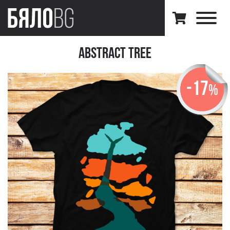
Abstract tree
-17
%