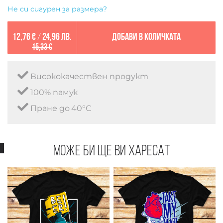
Не си сигурен за размера?
12,76 €
/
24,96 лв.
Добави в количката
15,33 €
Висококачествен продукт
100% памук
Пране до 40°C
Може би ще ви харесат