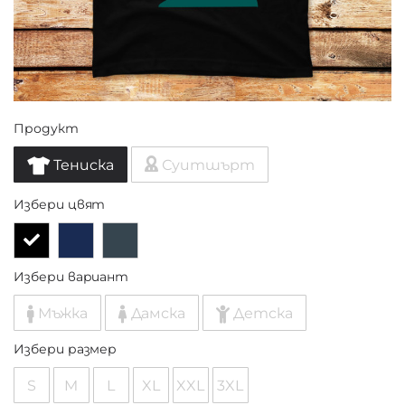
Продукт
Тениска
Суитшърт
Избери цвят
Избери вариант
Мъжка
Дамска
Детска
Избери размер
S
M
L
XL
XXL
3XL