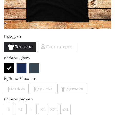
Продукт
Тениска
Суитшърт
Избери цвят
Избери вариант
Мъжка
Дамска
Детска
Избери размер
S
M
L
XL
XXL
3XL