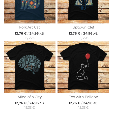
Folk Art Cat
Uptown Clef
12,76 €
/
24,96 лв.
12,76 €
/
24,96 лв.
15,33 €
15,33 €
Mind of a City
Fox with Balloon
12,76 €
/
24,96 лв.
12,76 €
/
24,96 лв.
15,33 €
15,33 €