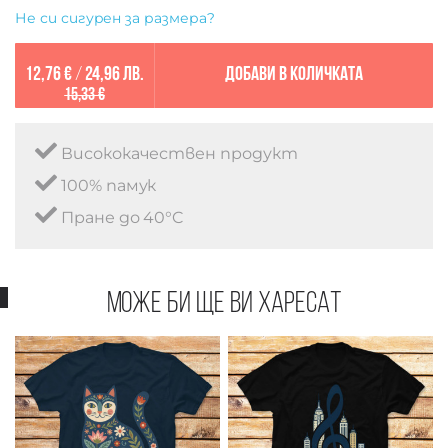
Не си сигурен за размера?
12,76 €
/
24,96 лв.
Добави в количката
15,33 €
Висококачествен продукт
100% памук
Пране до 40°C
Може би ще ви харесат