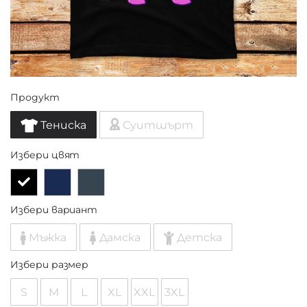
Продукт
Тениска
Суитшърт
Избери цвят
Избери вариант
Мъжка
Дамска
Детска
Избери размер
S
M
L
XL
XXL
3XL