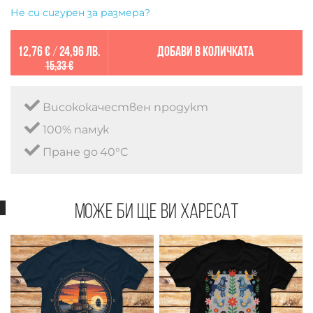
Не си сигурен за размера?
12,76 €
/
24,96 лв.
Добави в количката
15,33 €
Висококачествен продукт
100% памук
Пране до 40°C
Може би ще ви харесат