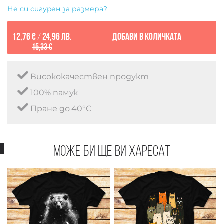
Не си сигурен за размера?
12,76 €
/
24,96 лв.
Добави в количката
15,33 €
Висококачествен продукт
100% памук
Пране до 40°C
Може би ще ви харесат