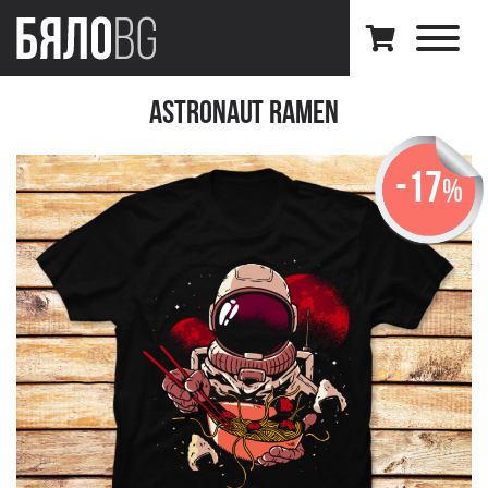
Astronaut Ramen
-17
%