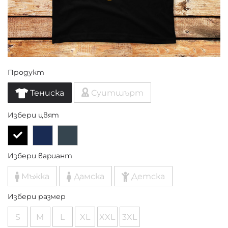
Продукт
Тениска
Суитшърт
Избери цвят
Избери вариант
Мъжка
Дамска
Детска
Избери размер
S
M
L
XL
XXL
3XL