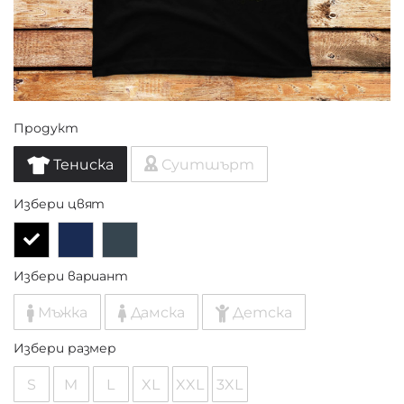
Продукт
Тениска
Суитшърт
Избери цвят
Избери вариант
Мъжка
Дамска
Детска
Избери размер
S
M
L
XL
XXL
3XL