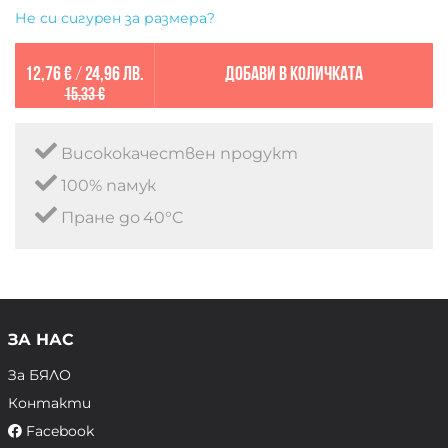
Не си сигурен за размера?
12,76 €
/
24,96 лв.
Добави в количката
15,33 €
Висококачествен продукт
100% памук
Пране до 40°C
ЗА НАС
За БЯЛО
Контакти
Facebook