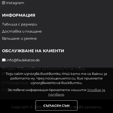
Instagram
ИНФОРМАЦИЯ
Таблица с размери
Доставка и плащане
Връщане и замяна
ОБСЛУЖВАНЕ НА КЛИЕНТИ
info@faulekatze.de
Отдел "Обслужване на клиенти" е на твое
разположение в следните часове:
Този сайт използва бисквитки, тъй като те са важни за
работата му. Чрез посещението си, вие приемате
Понеделник - Петък: 10:00 - 19:00 ч.
използването на бисквитки.
Събота и Неделя: почивен ден
За повече информация прочетете нашите
Условия за
ползване
.
СЪГЛАСЕН СЪМ
Copyright © 2026 Bqlo.bg. Всички права запазени.