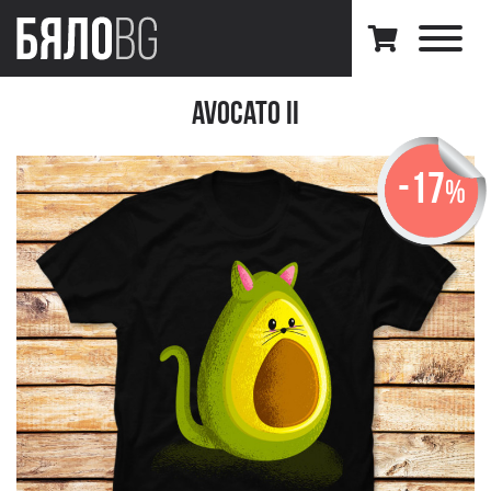
Avocato II
-17
%