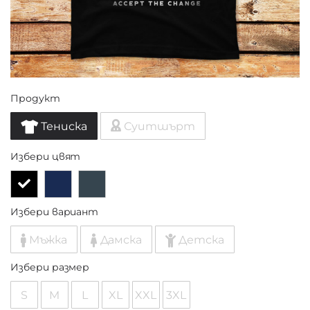
Продукт
Тениска
Суитшърт
Избери цвят
Избери вариант
Мъжка
Дамска
Детска
Избери размер
S
M
L
XL
XXL
3XL