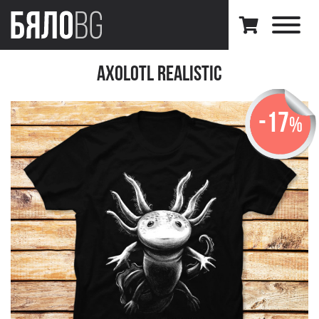
Axolotl Realistic
-17
%