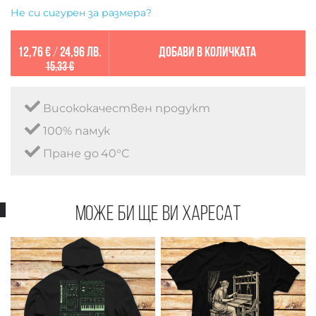
Не си сигурен за размера?
12,76 €
/
24,96 лв.
Добави в количката
15,33 €
Висококачествен продукт
100% памук
Пране до 40°C
Може би ще ви харесат