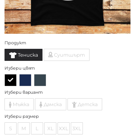
Продукт
Тениска
Суитшърт
Избери цвят
Избери вариант
Мъжка
Дамска
Детска
Избери размер
S
M
L
XL
XXL
3XL