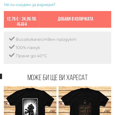
Не си сигурен за размера?
12,76 €
/
24,96 лв.
Добави в количката
15,33 €
Висококачествен продукт
100% памук
Пране до 40°C
Може би ще ви харесат