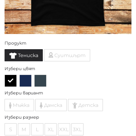
Продукт
Тениска
Суитшърт
Избери цвят
Избери вариант
Мъжка
Дамска
Детска
Избери размер
S
M
L
XL
XXL
3XL