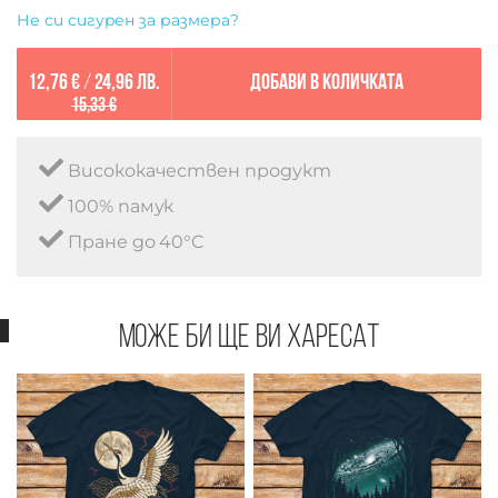
Не си сигурен за размера?
12,76 €
/
24,96 лв.
Добави в количката
15,33 €
Висококачествен продукт
100% памук
Пране до 40°C
Може би ще ви харесат