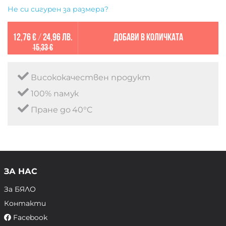
Не си сигурен за размера?
12,76 €
/
24,96 лв.
Добави в количката
15,33 €
Висококачествен продукт
100% памук
Пране до 40°C
ЗА НАС
За БЯЛО
Контакти
Facebook