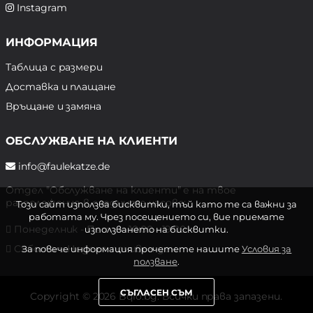
Instagram
ИНФОРМАЦИЯ
Таблица с размери
Доставка и плащане
Връщане и замяна
ОБСЛУЖВАНЕ НА КЛИЕНТИ
info@faulekatze.de
Отдел "Обслужване на клиенти" е на твое
разположение в следните часове:
Този сайт използва бисквитки, тъй като те са важни за
работата му. Чрез посещението си, вие приемате
Понеделник - Петък: 10:00 - 19:00 ч.
използването на бисквитки.
Събота и Неделя: почивен ден
За повече информация прочетете нашите
Условия за
ползване
.
СЪГЛАСЕН СЪМ
Copyright © 2026 Bqlo.bg. Всички права запазени.