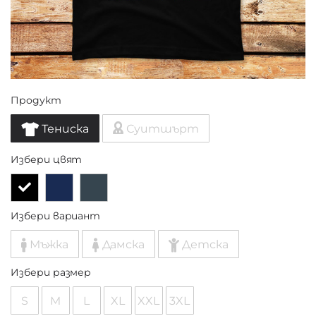
Продукт
Тениска
Суитшърт
Избери цвят
Избери вариант
Мъжка
Дамска
Детска
Избери размер
S
M
L
XL
XXL
3XL