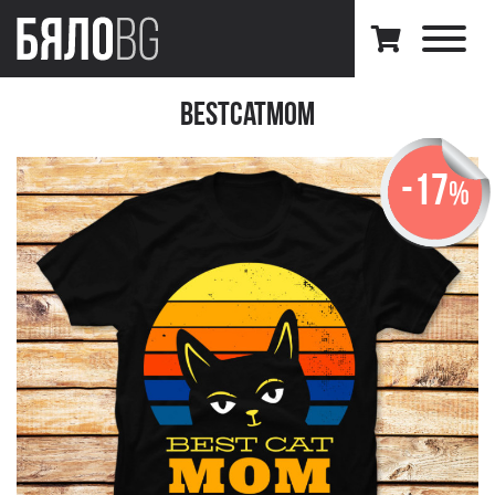
BestCatMom
-17
%