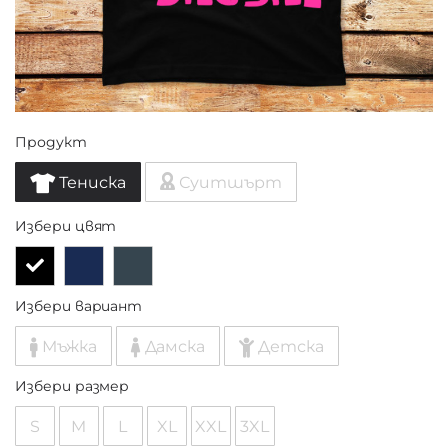
Продукт
Тениска
Суитшърт
Избери цвят
Избери вариант
Мъжка
Дамска
Детска
Избери размер
S
M
L
XL
XXL
3XL