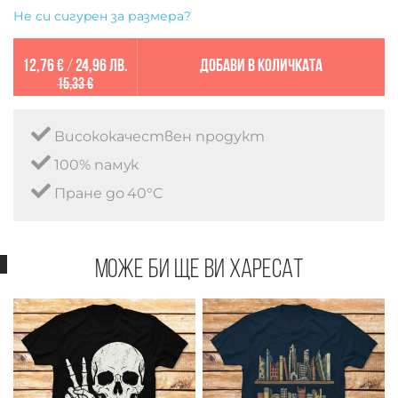
Не си сигурен за размера?
12,76 €
/
24,96 лв.
Добави в количката
15,33 €
Висококачествен продукт
100% памук
Пране до 40°C
Може би ще ви харесат