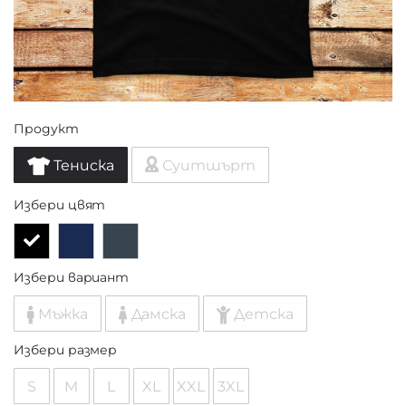
Продукт
Тениска
Суитшърт
Избери цвят
Избери вариант
Мъжка
Дамска
Детска
Избери размер
S
M
L
XL
XXL
3XL