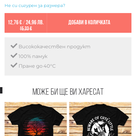
Не си сигурен за размера?
12,76 €
/
24,96 лв.
Добави в количката
15,33 €
Висококачествен продукт
100% памук
Пране до 40°C
Може би ще ви харесат