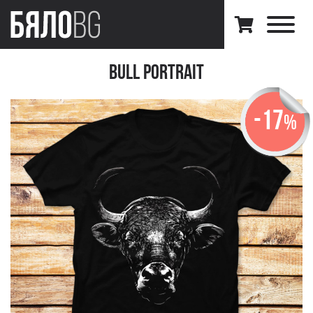
Bull Portrait
-17
%